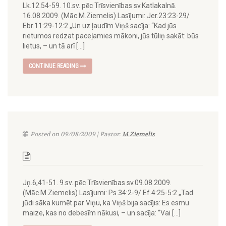
Lk.12.54-59. 10.sv. pēc Trīsvienības sv.Katlakalnā.
16.08.2009. (Māc.M.Ziemelis) Lasījumi: Jer.23:23-29/
Ebr.11:29-12:2 „Un uz ļaudīm Viņš sacīja: “Kad jūs
rietumos redzat paceļamies mākoni, jūs tūliņ sakāt: būs
lietus, – un tā arī […]
CONTINUE READING
Posted on 09/08/2009 | Pastor:
M.Ziemelis
Jņ.6,41-51. 9.sv. pēc Trīsvienības sv.09.08.2009.
(Māc.M.Ziemelis) Lasījumi: Ps.34:2-9/ Ef.4:25-5:2 „Tad
jūdi sāka kurnēt par Viņu, ka Viņš bija sacījis: Es esmu
maize, kas no debesīm nākusi, – un sacīja: “Vai […]