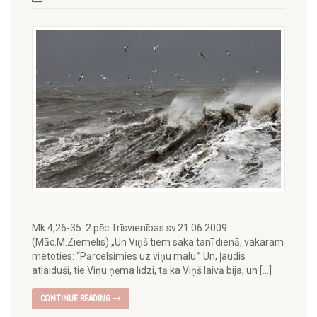
Mk.4,26-35. 2.pēc Trīsvienības sv.21.06.2009.
(Māc.M.Ziemelis) „Un Viņš tiem saka tanī dienā, vakaram
metoties: “Pārcelsimies uz viņu malu.” Un, ļaudis
atlaiduši, tie Viņu ņēma līdzi, tā ka Viņš laivā bija, un […]
CONTINUE READING