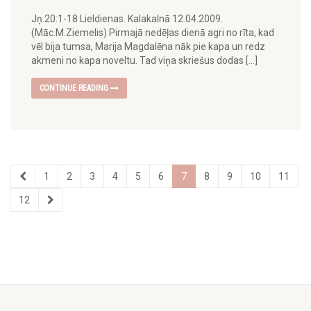
Jņ.20:1-18 Lieldienas. Kalakalnā 12.04.2009.
(Māc.M.Ziemelis) Pirmajā nedēļas dienā agri no rīta, kad
vēl bija tumsa, Marija Magdalēna nāk pie kapa un redz
akmeni no kapa noveltu. Tad viņa skriešus dodas […]
CONTINUE READING
1
2
3
4
5
6
7
8
9
10
11
12