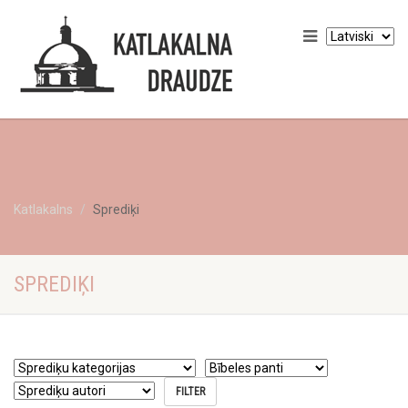
Katlakalns
Sprediķi
SPREDIĶI