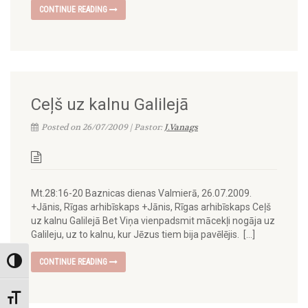
CONTINUE READING
Ceļš uz kalnu Galilejā
Posted on 26/07/2009 | Pastor:
J.Vanags
Mt.28:16-20 Baznicas dienas Valmierā, 26.07.2009.
+Jānis, Rīgas arhibīskaps +Jānis, Rīgas arhibīskaps Ceļš
uz kalnu Galilejā Bet Viņa vienpadsmit mācekļi nogāja uz
Galileju, uz to kalnu, kur Jēzus tiem bija pavēlējis. […]
CONTINUE READING
Toggle High Contrast
Toggle Font size