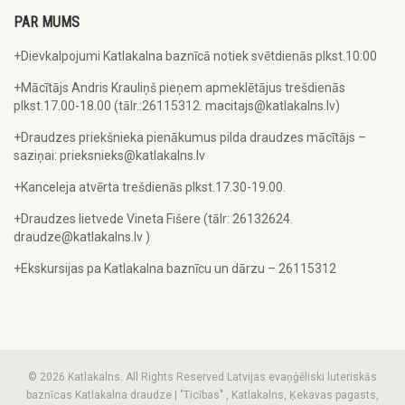
PAR MUMS
+Dievkalpojumi Katlakalna baznīcā notiek svētdienās plkst.10:00
+Mācītājs Andris Krauliņš pieņem apmeklētājus trešdienās
plkst.17.00-18.00 (tālr.:26115312. macitajs@katlakalns.lv)
+Draudzes priekšnieka pienākumus pilda draudzes mācītājs –
saziņai: prieksnieks@katlakalns.lv
+Kanceleja atvērta trešdienās plkst.17.30-19.00.
+Draudzes lietvede Vineta Fišere (tālr: 26132624.
draudze@katlakalns.lv )
+Ekskursijas pa Katlakalna baznīcu un dārzu – 26115312
© 2026 Katlakalns. All Rights Reserved Latvijas evaņģēliski luteriskās
baznīcas Katlakalna draudze | "Ticības" , Katlakalns, Ķekavas pagasts,