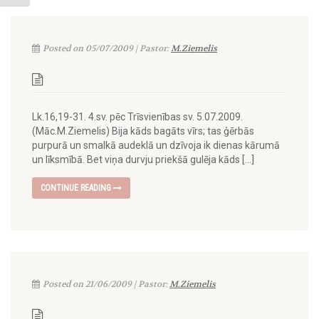
Posted on 05/07/2009 | Pastor:
M.Ziemelis
Lk.16,19-31. 4.sv. pēc Trīsvienības sv. 5.07.2009.
(Māc.M.Ziemelis) Bija kāds bagāts vīrs; tas ģērbās
purpurā un smalkā audeklā un dzīvoja ik dienas kārumā
un līksmībā. Bet viņa durvju priekšā gulēja kāds […]
CONTINUE READING
Posted on 21/06/2009 | Pastor:
M.Ziemelis