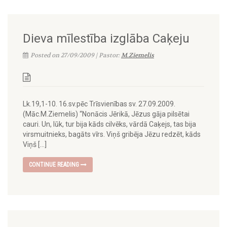
Dieva mīlestība izglāba Caķeju
Posted on 27/09/2009 | Pastor:
M.Ziemelis
Lk.19,1-10. 16.sv.pēc Trīsvienības sv. 27.09.2009.
(Māc.M.Ziemelis) “Nonācis Jērikā, Jēzus gāja pilsētai
cauri. Un, lūk, tur bija kāds cilvēks, vārdā Caķejs, tas bija
virsmuitnieks, bagāts vīrs. Viņš gribēja Jēzu redzēt, kāds
Viņš […]
CONTINUE READING