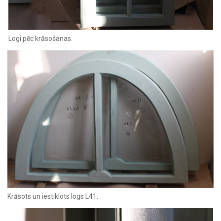
Logi pēc krāsošanas.
Krāsots un iestiklots logs L41.‍