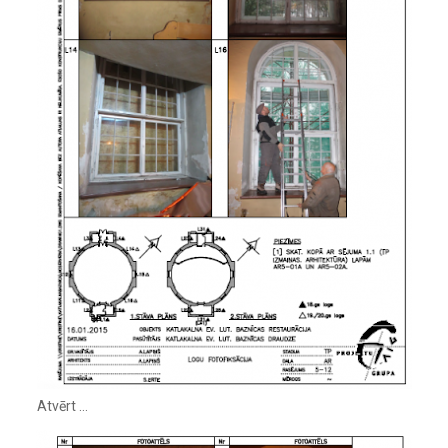
Atvērt …