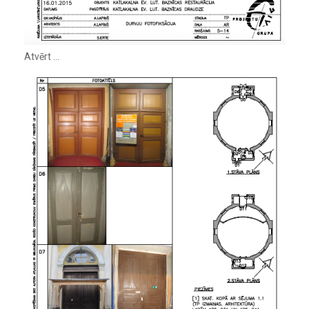
Atvērt …