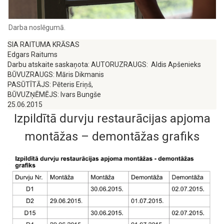
Darba noslēgumā. ‍
SIA RAITUMA KRĀSAS
Edgars Raitums
Darbu atskaite saskaņota: AUTORUZRAUGS:  Aldis Apšenieks 
BŪVUZRAUGS: Māris Dikmanis
PASŪTĪTĀJS: Pēteris Eriņš, 
BŪVUZŅĒMĒJS: Ivars Bungše
25.06.2015
Izpildītā durvju restaurācijas apjoma
montāžas – demontāžas grafiks