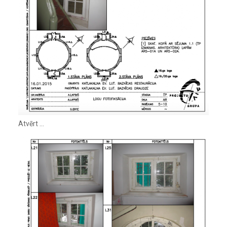
Atvērt …