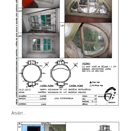
Atvērt …