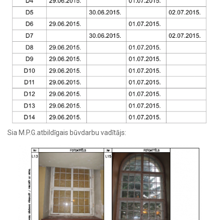
Sia M.P.G.atbildīgais būvdarbu vadītājs: