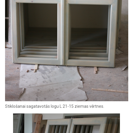
Stiklošanai sagatavotās logu L 21-15 ziemas vērtnes.‍