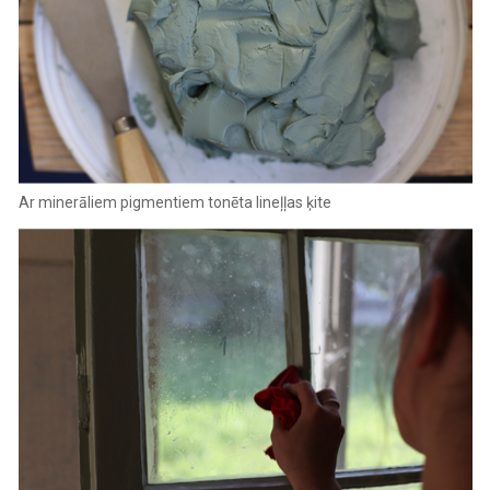
Ar minerāliem pigmentiem tonēta lineļļas ķite