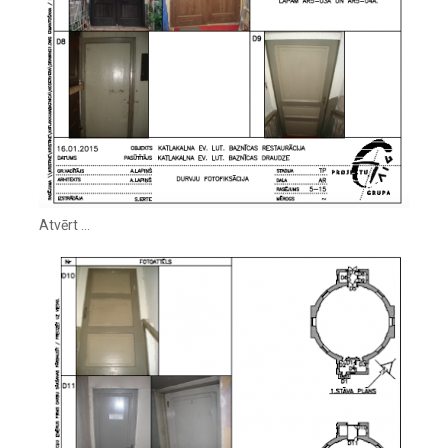
Atvērt …