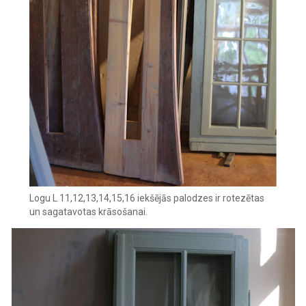
Logu L 11,12,13,14,15,16 iekšējās palodzes ir rotezētas
un sagatavotas krāsošanai.