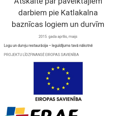
Atskaite par paveiktajiem
darbiem pie Katlakalna
baznīcas logiem un durvīm
2015. gada aprīlis, maijs
Logu un durvju restaurācija – Ieguldījums tavā nākotnē
PROJEKTU LĪDZFINANSĒ EIROPAS SAVIENĪBA