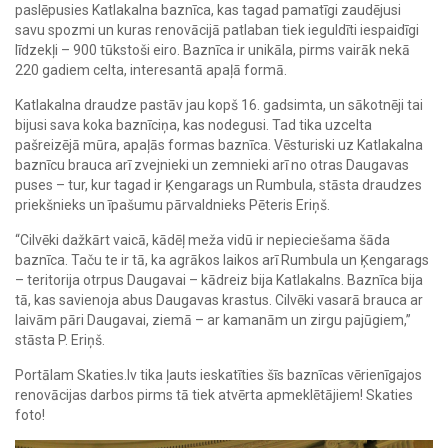
paslēpusies Katlakalna baznīca, kas tagad pamatīgi zaudējusi
savu spozmi un kuras renovācijā patlaban tiek ieguldīti iespaidīgi
līdzekļi – 900 tūkstoši eiro. Baznīca ir unikāla, pirms vairāk nekā
220 gadiem celta, interesantā apaļā formā.
Katlakalna draudze pastāv jau kopš 16. gadsimta, un sākotnēji tai
bijusi sava koka baznīciņa, kas nodegusi. Tad tika uzcelta
pašreizējā mūra, apaļās formas baznīca. Vēsturiski uz Katlakalna
baznīcu brauca arī zvejnieki un zemnieki arī no otras Daugavas
puses – tur, kur tagad ir Ķengarags un Rumbula, stāsta draudzes
priekšnieks un īpašumu pārvaldnieks Pēteris Eriņš.
“Cilvēki dažkārt vaicā, kādēļ meža vidū ir nepieciešama šāda
baznīca. Taču te ir tā, ka agrākos laikos arī Rumbula un Ķengarags
– teritorija otrpus Daugavai – kādreiz bija Katlakalns. Baznīca bija
tā, kas savienoja abus Daugavas krastus. Cilvēki vasarā brauca ar
laivām pāri Daugavai, ziemā – ar kamanām un zirgu pajūgiem,”
stāsta P. Eriņš.
Portālam Skaties.lv tika ļauts ieskatīties šīs baznīcas vērienīgajos
renovācijas darbos pirms tā tiek atvērta apmeklētājiem! Skaties
foto!