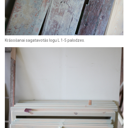
Krāsošanai sagatavotās logu L 1-5 palodzes. ‍