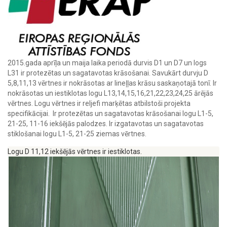
2015.gada aprīļa un maija laika periodā durvis D1 un D7 un logs
L31 ir protezētas un sagatavotas krāsošanai. Savukārt durvju D
5,8,11,13 vērtnes ir nokrāsotas ar lineļļas krāsu saskaņotajā tonī. Ir
nokrāsotas un iestiklotas logu L13,14,15,16,21,22,23,24,25 ārējās
vērtnes. Logu vērtnes ir reljefi marķētas atbilstoši projekta
specifikācijai. Ir protezētas un sagatavotas krāsošanai logu L1-5,
21-25, 11-16 iekšējās palodzes. Ir izgatavotas un sagatavotas
stiklošanai logu L1-5, 21-25 ziemas vērtnes.
Logu D 11,12 iekšējās vērtnes ir iestiklotas.