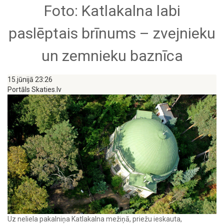
Foto: Katlakalna labi
paslēptais brīnums – zvejnieku
un zemnieku baznīca
15.jūnijā 23:26
Portāls Skaties.lv 
Uz neliela pakalniņa Katlakalna mežiņā, priežu ieskauta,