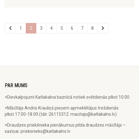
1
2
3
4
5
6
7
8
PAR MUMS
+Dievkalpojumi Katlakalna baznīcā notiek svētdienās plkst.10:00
+Mācītājs Andris Krauliņš pieņem apmeklētājus trešdienās
plkst.17.00-18.00 (tālr.:26115312. macitajs@katlakalns.lv)
+Draudzes priekšnieka pienākumus pilda draudzes mācītājs –
saziņai: prieksnieks@katlakalns.lv