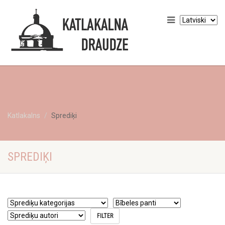
Katlakalns
Sprediķi
SPREDIĶI