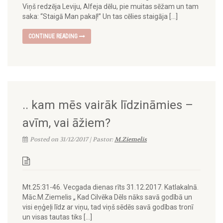
Viņš redzēja Leviju, Alfeja dēlu, pie muitas sēžam un tam
saka: “Staigā Man pakaļ!” Un tas cēlies staigāja […]
CONTINUE READING
.. kam mēs vairāk līdzināmies –
avīm, vai āžiem?
Posted on 31/12/2017 | Pastor:
M.Ziemelis
Mt.25:31-46. Vecgada dienas rīts 31.12.2017. Katlakalnā.
Māc.M.Ziemelis „ Kad Cilvēka Dēls nāks savā godībā un
visi eņģeļi līdz ar viņu, tad viņš sēdēs savā godības tronī
un visas tautas tiks […]