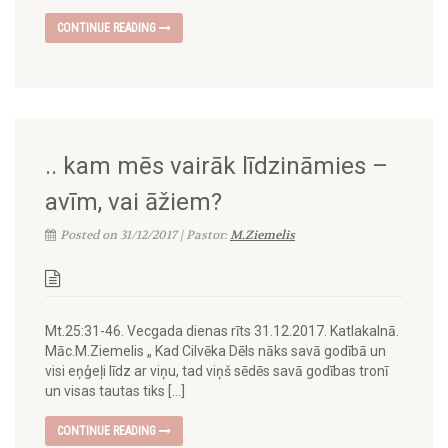
CONTINUE READING
.. kam mēs vairāk līdzināmies –
avīm, vai āžiem?
Posted on 31/12/2017 | Pastor:
M.Ziemelis
Mt.25:31-46. Vecgada dienas rīts 31.12.2017. Katlakalnā.
Māc.M.Ziemelis „ Kad Cilvēka Dēls nāks savā godībā un
visi eņģeļi līdz ar viņu, tad viņš sēdēs savā godības tronī
un visas tautas tiks […]
CONTINUE READING