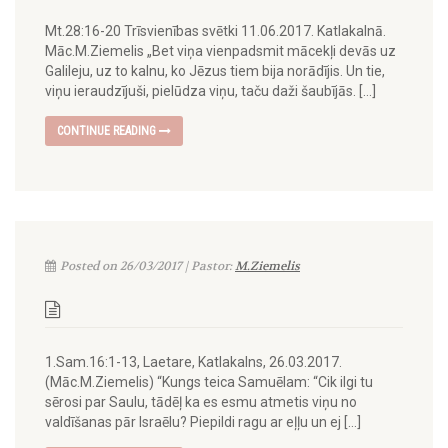
Mt.28:16-20 Trīsvienības svētki 11.06.2017. Katlakalnā.
Māc.M.Ziemelis „Bet viņa vienpadsmit mācekļi devās uz
Galileju, uz to kalnu, ko Jēzus tiem bija norādījis. Un tie,
viņu ieraudzījuši, pielūdza viņu, taču daži šaubījās. […]
CONTINUE READING
Posted on 26/03/2017 | Pastor:
M.Ziemelis
1.Sam.16:1-13, Laetare, Katlakalns, 26.03.2017.
(Māc.M.Ziemelis) “Kungs teica Samuēlam: “Cik ilgi tu
sērosi par Saulu, tādēļ ka es esmu atmetis viņu no
valdīšanas pār Israēlu? Piepildi ragu ar eļļu un ej […]