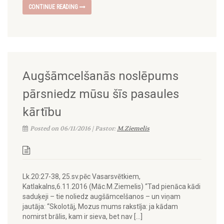
CONTINUE READING
Augšāmcelšanās noslēpums
pārsniedz mūsu šīs pasaules
kārtību
Posted on 06/11/2016 | Pastor:
M.Ziemelis
Lk.20:27-38, 25.sv.pēc Vasarsvētkiem,
Katlakalns,6.11.2016 (Māc.M.Ziemelis) “Tad pienāca kādi
saduķeji – tie noliedz augšāmcelšanos – un viņam
jautāja: “Skolotāj, Mozus mums rakstīja: ja kādam
nomirst brālis, kam ir sieva, bet nav […]