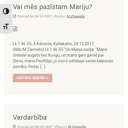
Vai mēs pazīstam Mariju?
Toggle High Contrast
Posted on 24/12/2017 | Pastor:
M.Ziemelis
Toggle Font size
Lk.1:46-55, 4.Advente, Katlakalns, 24.12.2017.
(Māc.M.Ziemelis) Lk.1:46-55 “Un Marija sacīja: “Mana
dvēsele augstu teic Kungu, un mans gars gavilē par
Dievu, manu Pestītāju, jo viņš ir uzlūkojis savas kalpones
zemību. Redzi, […]
CONTINUE READING
Vardarbība
Posted on 08/10/2017 | Pastor:
M.Ziemelis