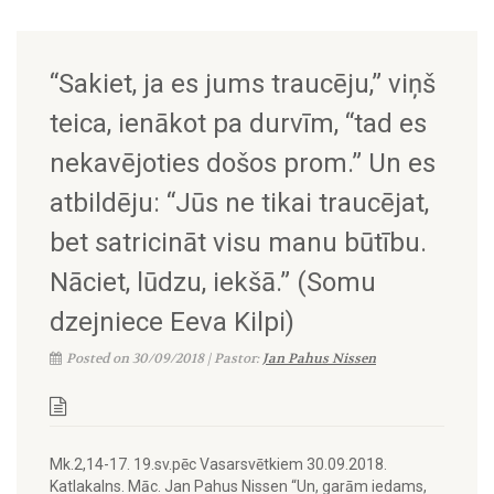
“Sakiet, ja es jums traucēju,” viņš
teica, ienākot pa durvīm, “tad es
nekavējoties došos prom.” Un es
atbildēju: “Jūs ne tikai traucējat,
bet satricināt visu manu būtību.
Nāciet, lūdzu, iekšā.” (Somu
dzejniece Eeva Kilpi)
Posted on 30/09/2018 | Pastor:
Jan Pahus Nissen
Mk.2,14-17. 19.sv.pēc Vasarsvētkiem 30.09.2018.
Katlakalns. Māc. Jan Pahus Nissen “Un, garām iedams,