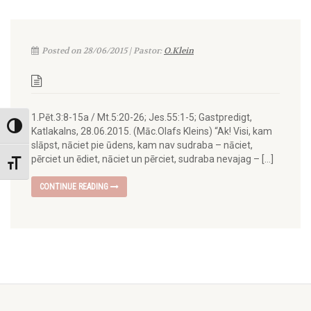
Posted on 28/06/2015 | Pastor:
O.Klein
1.Pēt.3:8-15a / Mt.5:20-26; Jes.55:1-5; Gastpredigt,
Toggle High Contrast
Katlakalns, 28.06.2015. (Māc.Olafs Kleins) “Ak! Visi, kam
slāpst, nāciet pie ūdens, kam nav sudraba – nāciet,
pērciet un ēdiet, nāciet un pērciet, sudraba nevajag – […]
Toggle Font size
CONTINUE READING