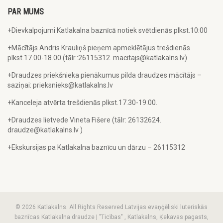
PAR MUMS
+Dievkalpojumi Katlakalna baznīcā notiek svētdienās plkst.10:00
+Mācītājs Andris Krauliņš pieņem apmeklētājus trešdienās
plkst.17.00-18.00 (tālr.:26115312. macitajs@katlakalns.lv)
+Draudzes priekšnieka pienākumus pilda draudzes mācītājs –
saziņai: prieksnieks@katlakalns.lv
+Kanceleja atvērta trešdienās plkst.17.30-19.00.
+Draudzes lietvede Vineta Fišere (tālr: 26132624.
draudze@katlakalns.lv )
+Ekskursijas pa Katlakalna baznīcu un dārzu – 26115312
© 2026 Katlakalns. All Rights Reserved Latvijas evaņģēliski luteriskās
baznīcas Katlakalna draudze | "Ticības" , Katlakalns, Ķekavas pagasts,