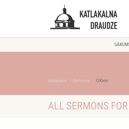
SĀKUM
Katlakalns
Sermons
O.Klein
ALL SERMONS FOR 