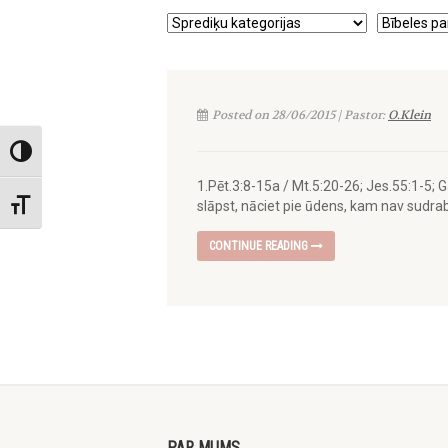
Posted on 28/06/2015 | Pastor:
O.Klein
Toggle High Contrast
1.Pēt.3:8-15a / Mt.5:20-26; Jes.55:1-5; G
slāpst, nāciet pie ūdens, kam nav sudraba
Toggle Font size
CONTINUE READING
PAR MUMS