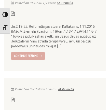
Posted on 01/11/2015 | Pastor:
M.Ziemelis
Toggle High Contrast
Jn.2:13-22, Reformācijas atcere, Katlakalns, 1.11.2015
Toggle Font size
(Māc.M.Ziemelis) Lasījumi: 1)Rom.1,13-17 2)Atkl.14:6-7
“Tuvojās jūdu Pashas svētki, un Jēzus devās augšup uz
Jeruzālemi. Viņš atrada templī vēršu, avju un baložu
pārdevējus un naudas mijējus […]
CONTINUE READING
Posted on 02/11/2008 | Pastor:
M.Ziemelis