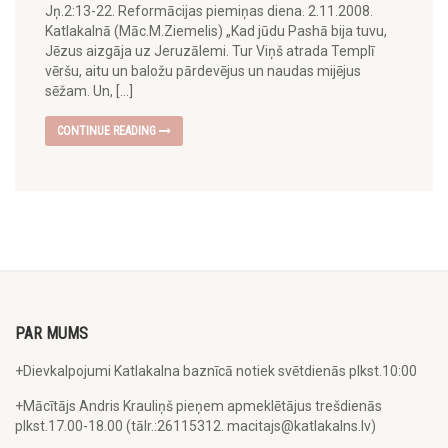
Jņ.2:13-22. Reformācijas piemiņas diena. 2.11.2008.
Katlakalnā (Māc.M.Ziemelis) „Kad jūdu Pashā bija tuvu,
Jēzus aizgāja uz Jeruzālemi. Tur Viņš atrada Templī
vēršu, aitu un baložu pārdevējus un naudas mijējus
sēžam. Un, […]
CONTINUE READING
PAR MUMS
+Dievkalpojumi Katlakalna baznīcā notiek svētdienās plkst.10:00
+Mācītājs Andris Krauliņš pieņem apmeklētājus trešdienās
plkst.17.00-18.00 (tālr.:26115312. macitajs@katlakalns.lv)