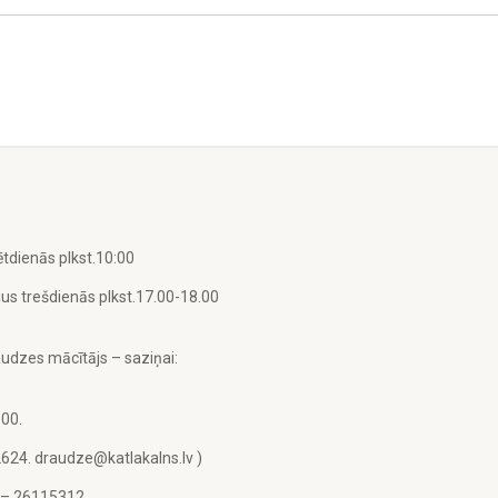
tdienās plkst.10:00
us trešdienās plkst.17.00-18.00
udzes mācītājs – saziņai:
.00.
2624. draudze@katlakalns.lv )
u – 26115312