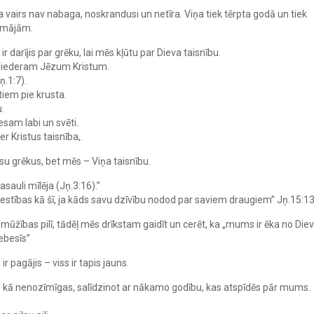
a vairs nav nabaga, noskrandusi un netīra. Viņa tiek tērpta godā un tiek
s mājām.
r darījis par grēku, lai mēs kļūtu par Dieva taisnību.
 piederam Jēzum Kristum.
ņ.1:7).
iem pie krusta.
.
sam labi un svēti.
r Kristus taisnība,.
u grēkus, bet mēs – Viņa taisnību.
pasauli mīlēja (Jņ.3:16).”
lestības kā šī, ja kāds savu dzīvību nodod par saviem draugiem” Jņ.15:13
mūžības pilī, tādēļ mēs drīkstam gaidīt un cerēt, ka „mums ir ēka no Diev
ebesīs”
 ir pagājis – viss ir tapis jauns.
bas kā nenozīmīgas, salīdzinot ar nākamo godību, kas atspīdēs pār mums.