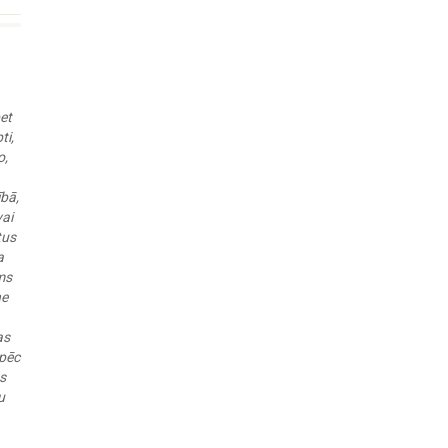
et
ti,
o,
bā,
vai
tus
a
ms
ne
as
 pēc
ns
u