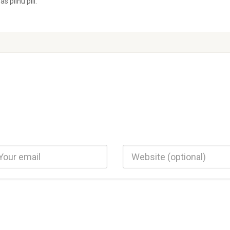
s pilnu pili.
il
Website