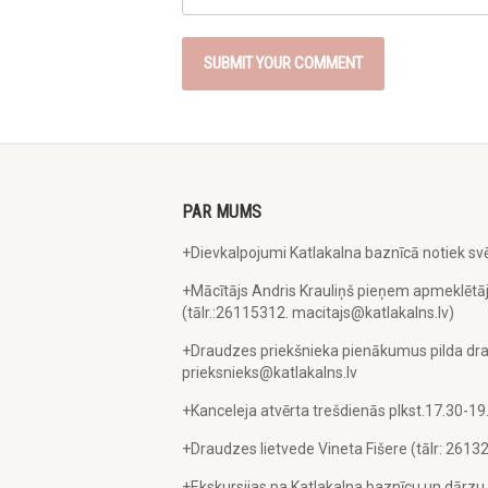
PAR MUMS
+Dievkalpojumi Katlakalna baznīcā notiek svē
+Mācītājs Andris Krauliņš pieņem apmeklētāj
(tālr.:26115312. macitajs@katlakalns.lv)
+Draudzes priekšnieka pienākumus pilda dra
prieksnieks@katlakalns.lv
+Kanceleja atvērta trešdienās plkst.17.30-19
+Draudzes lietvede Vineta Fišere (tālr: 2613
+Ekskursijas pa Katlakalna baznīcu un dārz