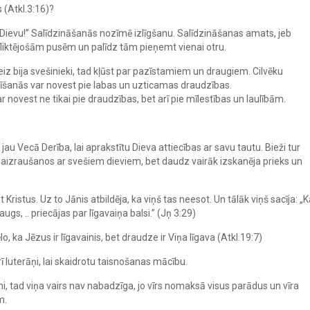
s (Atkl.3:16)?
 ar Dievu!” Salīdzināšanās nozīmē izlīgšanu. Salīdzināšanas amats, jeb
nfliktējošām pusēm un palīdz tām pieņemt vienai otru.
dreiz bija svešinieki, tad kļūst par pazīstamiem un draugiem. Cilvēku
azīšanās var novest pie labas un uzticamas draudzības.
ar novest ne tikai pie draudzības, bet arī pie mīlestības un laulībām.
jau Vecā Derība, lai aprakstītu Dieva attiecības ar savu tautu. Bieži tur
 aizraušanos ar svešiem dieviem, bet daudz vairāk izskanēja prieks un
 Kristus. Uz to Jānis atbildēja, ka viņš tas neesot. Un tālāk viņš sacīja: 
raugs, .. priecājas par līgavaiņa balsi.” (Jņ 3:29)
 ka Jēzus ir līgavainis, bet draudze ir Viņa līgava (Atkl.19:7)
rī luterāņi, lai skaidrotu taisnošanas mācību.
, tad viņa vairs nav nabadzīga, jo vīrs nomaksā visus parādus un vīra
m.