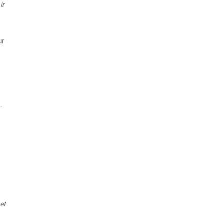
ir
ur
.
et