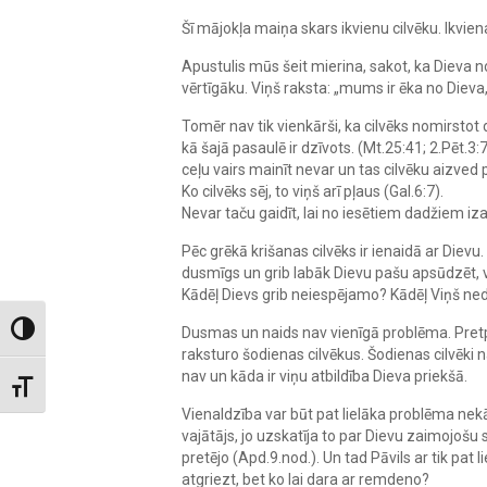
Šī mājokļa maiņa skars ikvienu cilvēku. Ikvie
Apustulis mūs šeit mierina, sakot, ka Dieva 
vērtīgāku. Viņš raksta: „mums ir ēka no Dieva
Tomēr nav tik vienkārši, ka cilvēks nomirstot 
kā šajā pasaulē ir dzīvots. (Mt.25:41; 2.Pēt.3:7
ceļu vairs mainīt nevar un tas cilvēku aizved p
Ko cilvēks sēj, to viņš arī pļaus (Gal.6:7).
Nevar taču gaidīt, lai no iesētiem dadžiem iz
Pēc grēkā krišanas cilvēks ir ienaidā ar Dievu
dusmīgs un grib labāk Dievu pašu apsūdzēt, vai
Kādēļ Dievs grib neiespējamo? Kādēļ Viņš neda
Toggle High Contrast
Dusmas un naids nav vienīgā problēma. Pretpol
raksturo šodienas cilvēkus. Šodienas cilvēki nav
nav un kāda ir viņu atbildība Dieva priekšā.
Toggle Font size
Vienaldzība var būt pat lielāka problēma nekā
vajātājs, jo uzskatīja to par Dievu zaimojošu
pretējo (Apd.9.nod.). Un tad Pāvils ar tik pat 
atgriezt, bet ko lai dara ar remdeno?