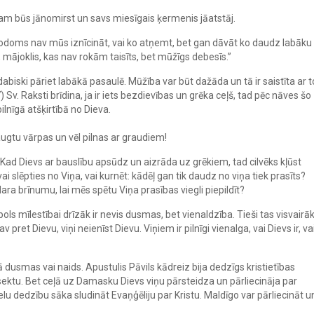
nam būs jānomirst un savs miesīgais ķermenis jāatstāj.
nodoms nav mūs iznīcināt, vai ko atņemt, bet gan dāvāt ko daudz labāku
, mājoklis, kas nav rokām taisīts, bet mūžīgs debesīs.”
dabiski pāriet labākā pasaulē. Mūžība var būt dažāda un tā ir saistīta ar t
) Sv. Raksti brīdina, ja ir iets bezdievības un grēka ceļš, tad pēc nāves šo
ilnīgā atšķirtībā no Dieva.
augtu vārpas un vēl pilnas ar graudiem!
. Kad Dievs ar bauslību apsūdz un aizrāda uz grēkiem, tad cilvēks kļūst
 slēpties no Viņa, vai kurnēt: kādēļ gan tik daudz no viņa tiek prasīts?
ra brīnumu, lai mēs spētu Viņa prasības viegli piepildīt?
s mīlestībai drīzāk ir nevis dusmas, bet vienaldzība. Tieši tas visvairā
 pret Dievu, viņi neienīst Dievu. Viņiem ir pilnīgi vienalga, vai Dievs ir, va
 dusmas vai naids. Apustulis Pāvils kādreiz bija dedzīgs kristietības
 sektu. Bet ceļā uz Damasku Dievs viņu pārsteidza un pārliecināja par
lielu dedzību sāka sludināt Evaņģēliju par Kristu. Maldīgo var pārliecināt u