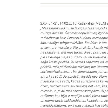
2.Kor.5:1-21. 14.02.2010. Katlakalnā (Māc.M.
„Mēs zinām: kad mūsu laicīgais telts mājoklis 
mūžīgs debesīs. Šeit mēs nopūšamies, ilgodamie
tad nebūsim kaili. Šinī teltī būdami, mēs nopū
kas mirstīgs, pārņem dzīvība. Bet Dievs ir ta
arvien turam drošu prātu un zinām: kamēr mā
ne skatīšanā. Bet mēs turam drošu prātu un g
pie Tā Kunga mājās būdami vai vēl svešumā, 
soģa krēsla priekšā, lai ikviens saņemtu, ko, 
priekšā, mēs pārliecinām cilvēkus, bet Dievam
sevi atkal neieteicam, bet jums dodam pamatu a
ar to, kas sirdī. Ja aizrāvāmies līdz neprātam
mīlestība mūs vada, kad tā spriežam: tā kā viens 
dzīvo, nedzīvo vairs sev pašiem, bet Tam, kas
miesas; un, ja arī mēs Kristu esam pazinuši pēc
radījums; kas bijis, ir pagājis, redzi, viss ir ta
un mums devis salīdzināšanas kalpošanu. Jo Di
nepielīdzinādams, un ir mūsu starpā licis sal