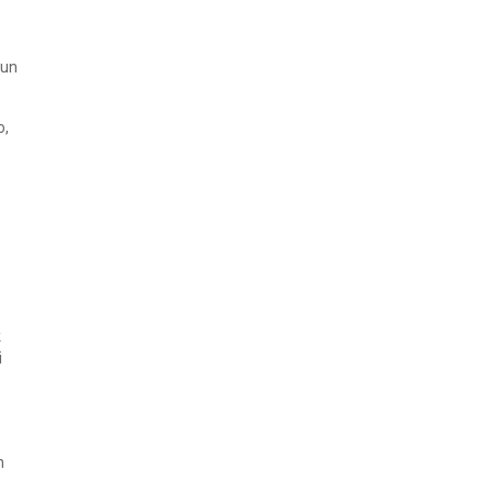
 un
o,
k
i
n