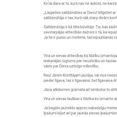
Ko lai dara ar to, kurš nav ne auksts, ne karst
„Ļaujieties salīdzināties ar Dievu! Izlīgstiet
salīdzinātājs ir tas, kurš nāk starp divām ko
Salīdzinātājs ir kā tilta būvētājs. Tie, kas kā
savstarpējās attiecībās dažreiz ir tā, ka iep
Ja tie ir puisis un meitene, tad iepazīšanās v
Vīra un sievas attiecības kā līdzību izmantoja 
ieskanējās rūgtums par neuzticību un tautas
vēsts par Dieva uzticīgo mīlestību.
Reiz Jānim Kristītājam jautāja, vai viņš neesot
pieder līgava, tas ir līgavainis; bet līgavaiņa d
Jāņa atklāsmes grāmata arī simbolos to attēlo,
Vīra un sievas laulības ir līdzība ko izmanto a
Ja bagāts jauneklis apprec nabadzīgu meiteni
īpašumi kļūst arī par jaunās sievas īpašumie