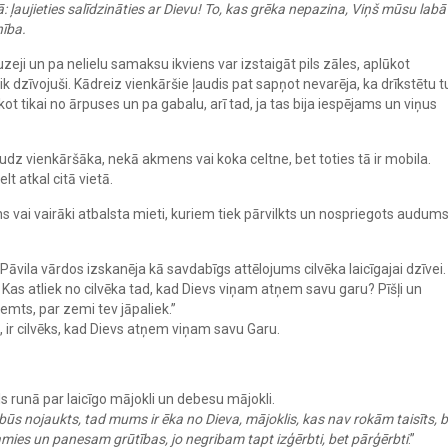
aujieties salīdzināties ar Dievu! To, kas grēka nepazina, Viņš mūsu labā 
nība.
uzeji un pa nelielu samaksu ikviens var izstaigāt pils zāles, aplūkot
aik dzīvojuši. Kādreiz vienkāršie ļaudis pat sapņot nevarēja, ka drīkstētu t
ūkot tikai no ārpuses un pa gabalu, arī tad, ja tas bija iespējams un viņus
audz vienkāršāka, nekā akmens vai koka celtne, bet toties tā ir mobila.
t atkal citā vietā.
ens vai vairāki atbalsta mieti, kuriem tiek pārvilkts un nospriegots audums
Pāvila vārdos izskanēja kā savdabīgs attēlojums cilvēka laicīgajai dzīvei.
. Kas atliek no cilvēka tad, kad Dievs viņam atņem savu garu? Pīšļi un
ņemts, par zemi tev jāpaliek.”
ts, ir cilvēks, kad Dievs atņem viņam savu Garu.
 runā par laicīgo mājokli un debesu mājokli.
būs nojaukts, tad mums ir ēka no Dieva, mājoklis, kas nav rokām taisīts, b
amies un panesam grūtības, jo negribam tapt izģērbti, bet pārģērbti
.”