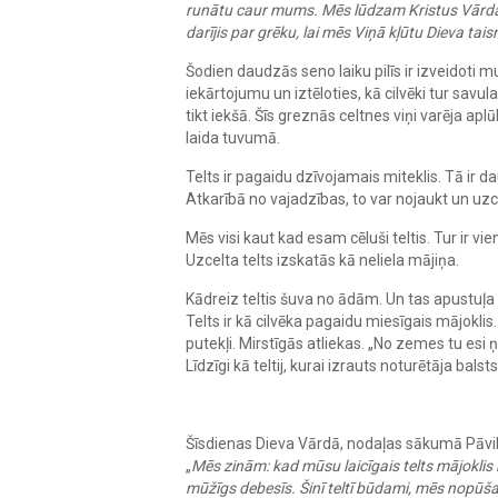
runātu caur mums. Mēs lūdzam Kristus Vārdā: ļ
darījis par grēku, lai mēs Viņā kļūtu Dieva tais
Šodien daudzās seno laiku pilīs ir izveidoti m
iekārtojumu un iztēloties, kā cilvēki tur savul
tikt iekšā. Šīs greznās celtnes viņi varēja apl
laida tuvumā.
Telts ir pagaidu dzīvojamais miteklis. Tā ir d
Atkarībā no vajadzības, to var nojaukt un uzcel
Mēs visi kaut kad esam cēluši teltis. Tur ir vi
Uzcelta telts izskatās kā neliela mājiņa.
Kādreiz teltis šuva no ādām. Un tas apustuļa 
Telts ir kā cilvēka pagaidu miesīgais mājoklis
putekļi. Mirstīgās atliekas. „No zemes tu esi 
Līdzīgi kā teltij, kurai izrauts noturētāja bals
Šīsdienas Dieva Vārdā, nodaļas sākumā Pāvils
„
Mēs zinām: kad mūsu laicīgais telts mājoklis 
mūžīgs debesīs.
Šinī teltī būdami, mēs nopūš