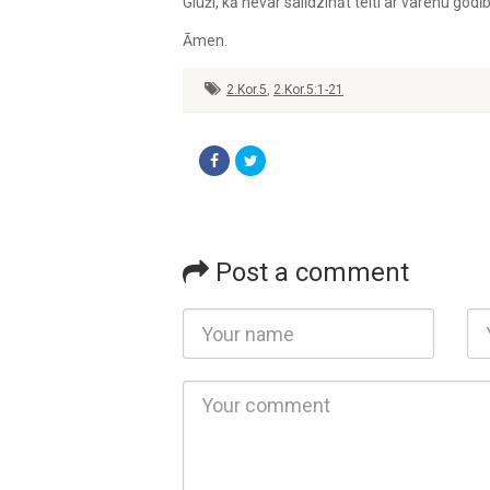
Gluži, kā nevar salīdzināt telti ar varenu godība
Āmen.
2.Kor.5
,
2.Kor.5:1-21
Post a comment
Name
Ema
Comment