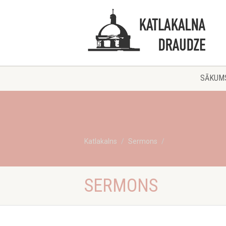
SĀKUM
Katlakalns
Sermons
SERMONS