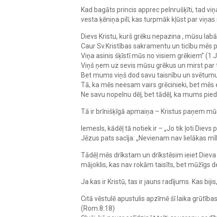
Kad bagāts princis apprec pelnrušķīti, tad viņ
vesta ķēniņa pilī, kas turpmāk kļūst par viņa
Dievs Kristu, kurš grēku nepazina , mūsu labā i
Caur Sv.Kristības sakramentu un ticību mēs
Viņa asinis šķīstī mūs no visiem grēkiem” (1.J
Viņš ņem uz sevis mūsu grēkus un mirst par t
Bet mums viņš dod savu taisnību un svētumu
Tā, ka mēs neesam vairs grēcinieki, bet mēs e
Ne savu nopelnu dēļ, bet tādēļ, ka mums piede
Tā ir brīnišķīgā apmaiņa – Kristus paņem mūs
Iemesls, kādēļ tā notiek ir – „Jo tik ļoti Dievs 
Jēzus pats sacīja: „Nevienam nav lielākas mī
Tādēļ mēs drīkstam un drīkstēsim ieiet Dieva 
mājoklis, kas nav rokām taisīts, bet mūžīgs d
Ja kas ir Kristū, tas ir jauns radījums. Kas bijis,
Citā vēstulē apustulis apzīmē šī laika grūtī
(Rom.8:18)