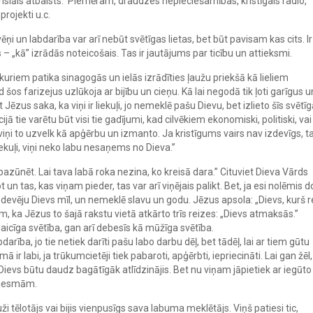
nsiāls atbalsts. Piemēram, draudzes nepieciešamības, kristīgais radio,
rojekti u.c.
i un labdarība var arī nebūt svētīgas lietas, bet būt pavisam kas cits. Ir
s – „kā” izrādās noteicošais. Tas ir jautājums par ticību un attieksmi.
uriem patika sinagogās un ielās izrādīties ļaužu priekšā kā lieliem
ad šos farizejus uzlūkoja ar bijību un cieņu. Kā lai negodā tik ļoti garīgus u
 Jēzus saka, ka viņi ir liekuļi, jo nemeklē pašu Dievu, bet izlieto šīs svētī
ijā tie varētu būt visi tie gadījumi, kad cilvēkiem ekonomiski, politiski, vai
un viņi to uzvelk kā apģērbu un izmanto. Ja kristīgums vairs nav izdevīgs, t
iekuļi, viņi neko labu nesaņems no Dieva.”
bazūnēt. Lai tava labā roka nezina, ko kreisā dara.” Cituviet Dieva Vārds
t un tas, kas viņam pieder, tas var arī viņējais palikt. Bet, ja esi nolēmis d
 devēju Dievs mīl, un nemeklē slavu un godu. Jēzus apsola: „Dievs, kurš 
, ka Jēzus to šajā rakstu vietā atkārto trīs reizes: „Dievs atmaksās.”
laicīga svētība, gan arī debesīs kā mūžīga svētība.
rība, jo tie netiek darīti pašu labo darbu dēļ, bet tādēļ, lai ar tiem gūtu
r labi, ja trūkumcietēji tiek pabaroti, apģērbti, iepriecināti. Lai gan žēl,
 Dievs būtu daudz bagātīgāk atlīdzinājis. Bet nu viņam jāpietiek ar iegūto
dziesmām.
ži tēlotājs vai bijis vienpusīgs sava labuma meklētājs. Viņš patiesi tic,