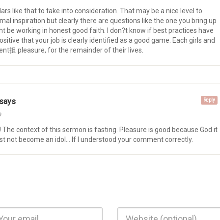
lars like that to take into consideration. That may be a nice level to
mal inspiration but clearly there are questions like the one you bring up
t be working in honest good faith. I don?t know if best practices have
sitive that your job is clearly identified as a good game. Each girls and
ent抯 pleasure, for the remainder of their lives.
 says
Reply
9
The context of this sermon is fasting. Pleasure is good because God it
must not become an idol… If I understood your comment correctly.
il
Website