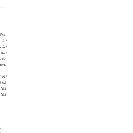
Tēva
 lai
 lai
 jūs
i Es
Tēvu
iesi
m kā
ntas
 tās
,
m.