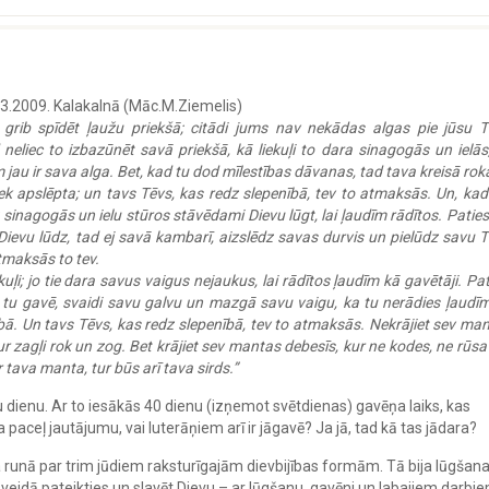
.03.2009. Kalakalnā (Māc.M.Ziemelis)
s grib spīdēt ļaužu priekšā; citādi jums nav nekādas algas pie jūsu 
eliec to izbazūnēt savā priekšā, kā liekuļi to dara sinagogās un ielās,
 jau ir sava alga. Bet, kad tu dod mīlestības dāvanas, tad tava kreisā roka
ek apslēpta; un tavs Tēvs, kas redz slepenībā, tev to atmaksās. Un, kad
dz sinagogās un ielu stūros stāvēdami Dievu lūgt, lai ļaudīm rādītos. Paties
 Dievu lūdz, tad ej savā kambarī, aizslēdz savas durvis un pielūdz savu 
tmaksās to tev.
kuļi; jo tie dara savus vaigus nejaukus, lai rādītos ļaudīm kā gavētāji. Pat
d tu gavē, svaidi savu galvu un mazgā savu vaigu, ka tu nerādies ļaudī
ā. Un tavs Tēvs, kas redz slepenībā, tev to atmaksās. Nekrājiet sev ma
r zagļi rok un zog. Bet krājiet sev mantas debesīs, kur ne kodes, ne rūsa
 tava manta, tur būs arī tava sirds.”
dienu. Ar to iesākās 40 dienu (izņemot svētdienas) gavēņa laiks, kas
a paceļ jautājumu, vai luterāņiem arī ir jāgavē? Ja jā, tad kā tas jādara?
runā par trim jūdiem raksturīgajām dievbijības formām. Tā bija lūgšana
ā veidā pateikties un slavēt Dievu – ar lūgšanu, gavēni un labajiem darbie