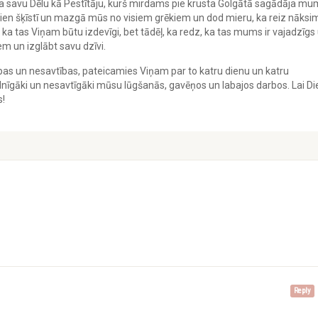
a savu Dēlu kā Pestītāju, kurš mirdams pie krusta Golgātā sagādāja mu
dien šķīstī un mazgā mūs no visiem grēkiem un dod mieru, ka reiz nāksi
 ka tas Viņam būtu izdevīgi, bet tādēļ, ka redz, ka tas mums ir vajadzīgs
em un izglābt savu dzīvi.
as un nesavtības, pateicamies Viņam par to katru dienu un katru
lnīgāki un nesavtīgāki mūsu lūgšanās, gavēņos un labajos darbos. Lai Di
s!
Reply