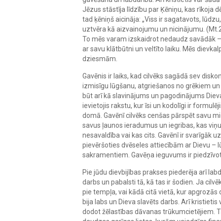
Jēzus stāstīja līdzību par Ķēniņu, kas rīkoja
tad ķēniņš aicināja: „Viss ir sagatavots, lūdz
uztvēra kā aizvainojumu un nicinājumu. (Mt.
To mēs varam izskaidrot nedaudz savādāk –
ar savu klātbūtni un veltīto laiku. Mēs diev
dziesmām.
Gavēnis ir laiks, kad cilvēks sagādā sev disko
izmisīgu lūgšanu, atgriešanos no grēkiem un 
būt arī kā slavinājums un pagodinājums Diev
ievietojis rakstu, kur īsi un kodolīgi ir formu
domā. Gavēnī cilvēks cenšas pārspēt savu mie
savus ļaunos ieradumus un iegribas, kas viņu k
nesavaldība vai kas cits. Gavēnī ir svarīgāk uz
pievēršoties dvēseles attiecībām ar Dievu – 
sakramentiem. Gavēņa ieguvums ir piedzīvo
Pie jūdu dievbijības prakses piederēja arī la
darbs un pabalsti tā, kā tas ir šodien. Ja cil
pie tempļa, vai kādā citā vietā, kur apgrozās
bija labs un Dieva slavēts darbs. Arī kristiet
dodot žēlastības dāvanas trūkumcietējiem. Ta