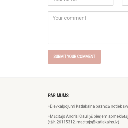
Comment
PAR MUMS
+Dievkalpojumi Katlakalna baznīcā notiek svē
+Mācītājs Andris Krauliņš pieņem apmeklētāj
(tālr.:26115312. macitajs@katlakalns.lv)