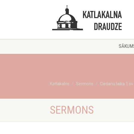
SĀKUM
Katlakalns
Sermons
Ciešanu laika 1.sv
SERMONS