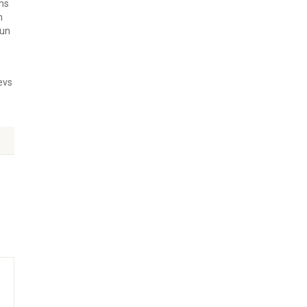
ms
m
 un
evs