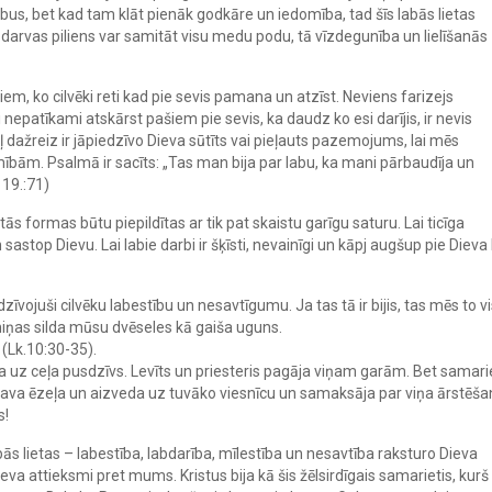
rbus, bet kad tam klāt pienāk godkāre un iedomība, tad šīs labās lietas
arvas piliens var samitāt visu medu podu, tā vīzdegunība un lielīšanās
em, ko cilvēki reti kad pie sevis pamana un atzīst. Neviens farizejs
 nepatīkami atskārst pašiem pie sevis, ka daudz ko esi darījis, ir nevis
ļ dažreiz ir jāpiedzīvo Dieva sūtīts vai pieļauts pazemojums, lai mēs
bām. Psalmā ir sacīts: „Tas man bija par labu, ka mani pārbaudīja un
119.:71)
ās formas būtu piepildītas ar tik pat skaistu garīgu saturu. Lai ticīga
stop Dievu. Lai labie darbi ir šķīsti, nevainīgi un kāpj augšup pie Dieva
zīvojuši cilvēku labestību un nesavtīgumu. Ja tas tā ir bijis, tas mēs to v
iņas silda mūsu dvēseles kā gaiša uguns.
 (Lk.10:30-35).
lēja uz ceļa pusdzīvs. Levīts un priesteris pagāja viņam garām. Bet samari
 sava ēzeļa un aizveda uz tuvāko viesnīcu un samaksāja par viņa ārstēša
s!
abās lietas – labestība, labdarība, mīlestība un nesavtība raksturo Dieva
a attieksmi pret mums. Kristus bija kā šis žēlsirdīgais samarietis, kurš