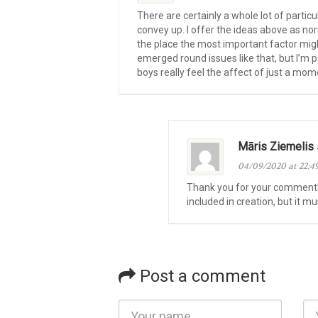
There are certainly a whole lot of particu
convey up. I offer the ideas above as nor
the place the most important factor migh
emerged round issues like that, but I’m po
boys really feel the affect of just a mom
Māris Ziemelis
04/09/2020 at 22:4
Thank you for your comment! 
included in creation, but it 
Post a comment
Name
Ema