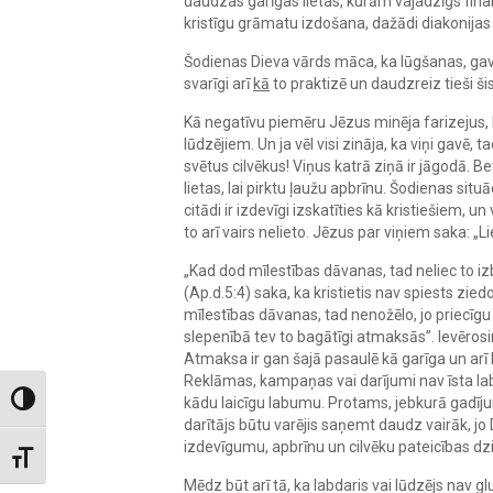
daudzas garīgas lietas, kurām vajadzīgs fina
kristīgu grāmatu izdošana, dažādi diakonijas p
Šodienas Dieva vārds māca, ka lūgšanas, gavēņ
svarīgi arī
kā
to praktizē un daudzreiz tieši ši
Kā negatīvu piemēru Jēzus minēja farizejus, k
lūdzējiem. Un ja vēl visi zināja, ka viņi gavē, t
svētus cilvēkus! Viņus katrā ziņā ir jāgodā. Bet
lietas, lai pirktu ļaužu apbrīnu. Šodienas situāc
citādi ir izdevīgi izskatīties kā kristiešiem, 
to arī vairs nelieto. Jēzus par viņiem saka: „L
„Kad dod mīlestības dāvanas, tad neliec to iz
(Ap.d.5:4) saka, ka kristietis nav spiests ziedo
mīlestības dāvanas, tad nenožēlo, jo priecīgu
slepenībā tev to bagātīgi atmaksās”. Ievērosim
Atmaksa ir gan šajā pasaulē kā garīga un arī 
Reklāmas, kampaņas vai darījumi nav īsta labda
Toggle High Contrast
kādu laicīgu labumu. Protams, jebkurā gadījumā i
darītājs būtu varējis saņemt daudz vairāk, jo
izdevīgumu, apbrīnu un cilvēku pateicības 
Toggle Font size
Mēdz būt arī tā, ka labdaris vai lūdzējs nav glu