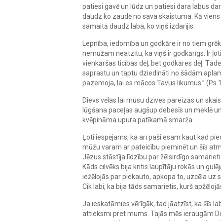
patiesi gavē un lūdz un patiesi dara labus da
daudz ko zaudē no sava skaistuma. Kā viens d
samaitā daudz laba, ko viņš izdarījis.
Lepnība, iedomība un godkāre ir no tiem grēki
nemūžam neatzītu, ka viņš ir godkārīgs. Ir ļoti
vienkāršas ticības dēļ, bet godkāres dēļ. Tādē
saprastu un taptu dziedināti no šādām aplamī
pazemoja, lai es mācos Tavus likumus.” (Ps.
Dievs vēlas lai mūsu dzīves pareizās un skaist
lūgšana paceļas augšup debesīs un meklē un sa
kvēpināma upura patīkamā smarža..
Ļoti iespējams, ka arī paši esam kaut kad pied
mūžu varam ar pateicību pieminēt un šīs atm
Jēzus stāstīja līdzību par žēlsirdīgo samarieti
Kāds cilvēks bija kritis laupītāju rokās un gu
iežēlojās par piekauto, apkopa to, uzcēla uz
Cik labi, ka bija tāds samarietis, kurš apžēlojā
Ja ieskatāmies vērīgāk, tad jāatzīst, ka šīs l
attieksmi pret mums. Tajās mēs ieraugām Diev