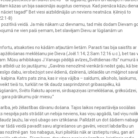
 dēlam kāzas un bija saaicinājis augstus ciemiņus. Kad pienāca kāzu diena
u, nāciet tagad!” Bet viesi aizbildinājās un neviens neatnāca. Ķēniņš to
22:1-8)
 pozitīvā veidā. Ja mēs nākam uz dievnamu, tad mēs dodam Dievam g
kalpojumā ne vien paši ņemam, bet slavējam Dievu ar lūgšanām un
mfortu, atsakoties no kādām atļautām lietām. Parasti tas bija saistīts ar
apžēlošanas meklēšanu pie Dieva (Joēl.1:14; 2.Sam.12:16 u.c.), bet tas 
am. Mūsu arhibīskaps J.Vanags pēdējā avīzes„Svētdienas rīts” numurā i
lējis atbildi uz šo jautājumu: „Gavēnis nenozīmē vienkārši neēst gaļu, kā bie
sīgo dabu, ierobežojot sevi ēdienā, dzērienā, izklaidēs un mēģinot saval
alpina. Katrs pats zina, kas ir viņa vājība – saldumi, alkohols, laiskums,
veikt tieši to, turklāt ne tik daudz sasprindzinot gribasspēku, kā
lūgšanām, Svēto Rakstu apcerei, sirdsapziņas izmeklēšanai, grēksūdzei,
t gara pārākumu pār miesu.”
bdarība, jeb žēlastības dāvanu došana. Tajos laikos nepastāvēja sociālais
vēks nespēja pats strādāt un nebija neviens, kas viņu apgādā, tad viņu noli
 daudz ļaužu, lai viņš ubago sev iztikšanai. Palīdzēt un dot šādiem naba
is var tādā veidā pavadīt savu atgriešanos un gavēni, veicot labdarību un
s nozīmē gan tos nabagus, kuri pilsētās nāk ar izstieptu roku, gan arī