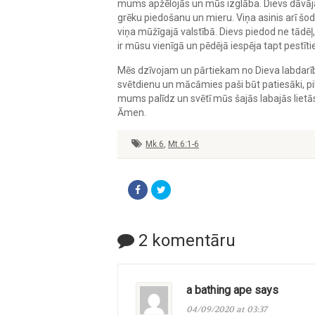
mums apžēlojās un mūs izglāba. Dievs dāvāj
grēku piedošanu un mieru. Viņa asinis arī šo
viņa mūžīgajā valstībā. Dievs piedod ne tādēļ,
ir mūsu vienīgā un pēdējā iespēja tapt pestīti
Mēs dzīvojam un pārtiekam no Dieva labdarīb
svētdienu un mācāmies paši būt patiesāki, pi
mums palīdz un svētī mūs šajās labajās lietā
Āmen.
Mk.6
,
Mt.6:1-6
2 komentāru
a bathing ape says
04/09/2020 at 03:37