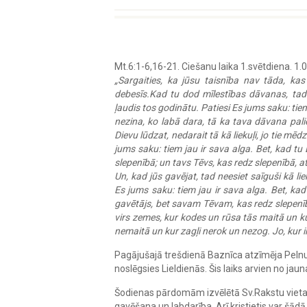
Mt.6:1-6,16-21. Ciešanu laika 1.svētdiena. 1
„Sargaities, ka jūsu taisnība nav tāda, ka
debesīs.Kad tu dod mīlestības dāvanas, tad n
ļaudis tos godinātu. Patiesi Es jums saku: tiem
nezina, ko labā dara, tā ka tava dāvana pali
Dievu lūdzat, nedarait tā kā liekuļi, jo tie mē
jums saku: tiem jau ir sava alga. Bet, kad tu
slepenībā; un tavs Tēvs, kas redz slepenībā, a
Un, kad jūs gavējat, tad neesiet saīguši kā lie
Es jums saku: tiem jau ir sava alga. Bet, ka
gavētājs, bet savam Tēvam, kas redz slepenīb
virs zemes, kur kodes un rūsa tās maitā un ku
nemaitā un kur zagļi nerok un nezog. Jo, kur ir
Pagājušajā trešdienā Baznīca atzīmēja Pelnu 
noslēgsies Lieldienās. Šis laiks arvien no jaun
Šodienas pārdomām izvēlētā Sv.Rakstu vieta 
gavēšana un labdarība. Arī kristietis var šād