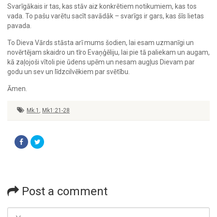
Svarīgākais ir tas, kas stāv aiz konkrētiem notikumiem, kas tos
vada. To pašu varētu sacīt savādāk – svarīgs ir gars, kas šīs lietas
pavada.
To Dieva Vārds stāsta arī mums šodien, lai esam uzmanīgi un
novērtējam skaidro un tīro Evaņģēliju, lai pie tā paliekam un augam,
kā zaļojoši vītoli pie ūdens upēm un nesam augļus Dievam par
godu un sev un līdzcilvēkiem par svētību.
Āmen.
Mk.1
,
Mk1:21-28
Post a comment
Name