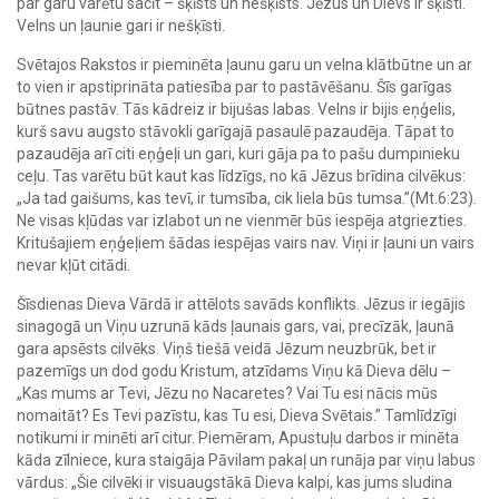
par garu varētu sacīt – šķīsts un nešķīsts. Jēzus un Dievs ir šķīsti.
Velns un ļaunie gari ir nešķīsti.
Svētajos Rakstos ir pieminēta ļaunu garu un velna klātbūtne un ar
to vien ir apstiprināta patiesība par to pastāvēšanu. Šīs garīgas
būtnes pastāv. Tās kādreiz ir bijušas labas. Velns ir bijis eņģelis,
kurš savu augsto stāvokli garīgajā pasaulē pazaudēja. Tāpat to
pazaudēja arī citi eņģeļi un gari, kuri gāja pa to pašu dumpinieku
ceļu. Tas varētu būt kaut kas līdzīgs, no kā Jēzus brīdina cilvēkus:
„Ja tad gaišums, kas tevī, ir tumsība, cik liela būs tumsa.”(Mt.6:23).
Ne visas kļūdas var izlabot un ne vienmēr būs iespēja atgriezties.
Kritušajiem eņģeļiem šādas iespējas vairs nav. Viņi ir ļauni un vairs
nevar kļūt citādi.
Šīsdienas Dieva Vārdā ir attēlots savāds konflikts. Jēzus ir iegājis
sinagogā un Viņu uzrunā kāds ļaunais gars, vai, precīzāk, ļaunā
gara apsēsts cilvēks. Viņš tiešā veidā Jēzum neuzbrūk, bet ir
pazemīgs un dod godu Kristum, atzīdams Viņu kā Dieva dēlu –
„Kas mums ar Tevi, Jēzu no Nacaretes? Vai Tu esi nācis mūs
nomaitāt? Es Tevi pazīstu, kas Tu esi, Dieva Svētais.” Tamlīdzīgi
notikumi ir minēti arī citur. Piemēram, Apustuļu darbos ir minēta
kāda zīlniece, kura staigāja Pāvilam pakaļ un runāja par viņu labus
vārdus: „Šie cilvēki ir visuaugstākā Dieva kalpi, kas jums sludina