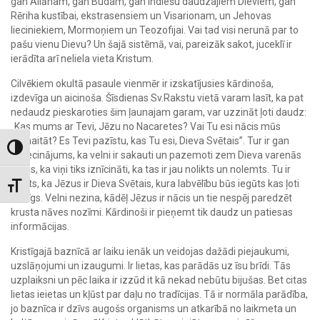
gan Allāham, gan Budam, gan Indiešu daudzajiem Dieviem, gan
Rēriha kustībai, ekstrasensiem un Visarionam, un Jehovas
lieciniekiem, Mormoņiem un Teozofijai. Vai tad visi nerunā par to
pašu vienu Dievu? Un šajā sistēmā, vai, pareizāk sakot, juceklī ir
ierādīta arī neliela vieta Kristum.
Cilvēkiem okultā pasaule vienmēr ir izskatījusies kārdinoša,
izdevīga un aicinoša. Šīsdienas Sv.Rakstu vietā varam lasīt, ka pat
nedaudz pieskaroties šim ļaunajam garam, var uzzināt ļoti daudz:
„Kas mums ar Tevi, Jēzu no Nacaretes? Vai Tu esi nācis mūs
nomaitāt? Es Tevi pazīstu, kas Tu esi, Dieva Svētais”. Tur ir gan
Toggle High Contrast
apliecinājums, ka velni ir sakauti un pazemoti zem Dieva varenās
rokas, ka viņi tiks iznīcināti, ka tas ir jau nolikts un nolemts. Tu ir
sacīts, ka Jēzus ir Dieva Svētais, kura labvēlību būs iegūts kas ļoti
Toggle Font size
vērtīgs. Velni nezina, kādēļ Jēzus ir nācis un tie nespēj paredzēt
krusta nāves nozīmi. Kārdinoši ir pieņemt tik daudz un patiesas
informācijas.
Kristīgajā baznīcā ar laiku ienāk un veidojas dažādi piejaukumi,
uzslāņojumi un izaugumi. Ir lietas, kas parādās uz īsu brīdi. Tās
uzplaiksni un pēc laika ir izzūd it kā nekad nebūtu bijušas. Bet citas
lietas ieietas un kļūst par daļu no tradīcijas. Tā ir normāla parādība,
jo baznīca ir dzīvs augošs organisms un atkarībā no laikmeta un