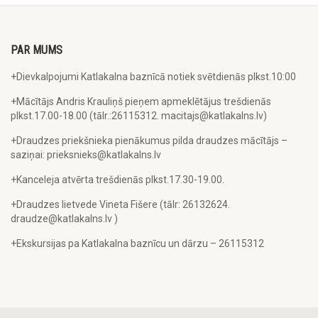
PAR MUMS
+Dievkalpojumi Katlakalna baznīcā notiek svētdienās plkst.10:00
+Mācītājs Andris Krauliņš pieņem apmeklētājus trešdienās
plkst.17.00-18.00 (tālr.:26115312. macitajs@katlakalns.lv)
+Draudzes priekšnieka pienākumus pilda draudzes mācītājs –
saziņai: prieksnieks@katlakalns.lv
+Kanceleja atvērta trešdienās plkst.17.30-19.00.
+Draudzes lietvede Vineta Fišere (tālr: 26132624.
draudze@katlakalns.lv )
+Ekskursijas pa Katlakalna baznīcu un dārzu – 26115312