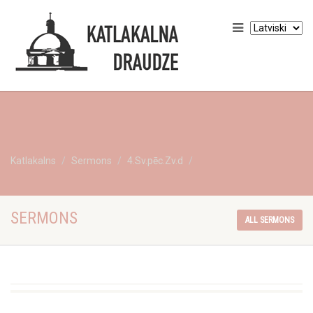
Katlakalns
Sermons
4.Sv.pēc.Zv.d
SERMONS
ALL SERMONS