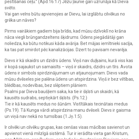
pestīšanas ceļu.” (Apd.16:17) Jēzu ļaunie gari uzrunāja kā Dieva
svēto.
Vai gan velns būtu apvienojies ar Dievu, lai izglābtu cilvēkus no
grēka un nāves?
Pirms vairākiem gadiem bija brīdis, kad mūsu dzīvoklī no krāna
nāca viegli brūngandzeltens šķidrums. Ūdens piegādātāji gan
noliedza, ka būtu notikusi kāda avārija. Bet mājas iemītnieki sacīja,
ka tas pat smirdot pēc kanalizācijas. Dzert to pavisam nevarēja.
Dievs ir kā skaidrs un dzidrs ūdens. Viņš nav duļķains, kurā viss kas
ir kopā sajaukst un samaisīts – viņš ir skaidrs, dzidrs un tīrs. Avota
ūdens ir simbols spirdzinājumam un atjaunojumam. Dievs vada
mūsu dvēseles pie palēna ūdens un atspirdzina. Viņš ir bez viltības,
blēdības, nodevības, bez slēptiem plāniem.
Psalmi par Dieva baušļiem saka, ka tie ir šķīsti un skaidri, kā
kausēts sudrabs, septiņkārt šķīsts. (Ps.12.)
Tie ir kā kausēts medus no šūnām. Vistītākais tecinātais medus
(Ps.19). Tā Kunga vārdi atspirdzina manu dvēseli. Dievs ir gaisma
un viņā nav nekā no tumsības (1.Jņ.1:5).
Ir cilvēki un cilvēku grupas, kas cenšas visas mācības savienot un
apvienot vienā milzīgā sistēmā. Tur ir ierādīta vieta gan Kristum,