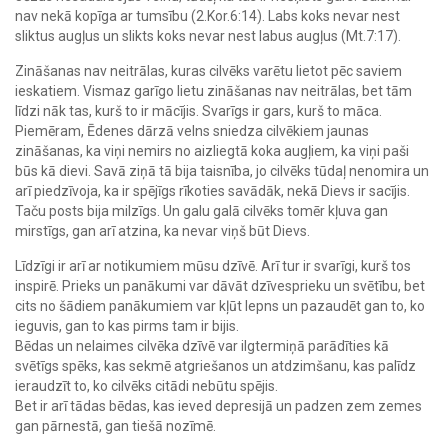
nav nekā kopīga ar tumsību (2.Kor.6:14). Labs koks nevar nest
sliktus augļus un slikts koks nevar nest labus augļus (Mt.7:17).
Zināšanas nav neitrālas, kuras cilvēks varētu lietot pēc saviem
ieskatiem. Vismaz garīgo lietu zināšanas nav neitrālas, bet tām
līdzi nāk tas, kurš to ir mācījis. Svarīgs ir gars, kurš to māca.
Piemēram, Ēdenes dārzā velns sniedza cilvēkiem jaunas
zināšanas, ka viņi nemirs no aizliegtā koka augļiem, ka viņi paši
būs kā dievi. Savā ziņā tā bija taisnība, jo cilvēks tūdaļ nenomira un
arī piedzīvoja, ka ir spējīgs rīkoties savādāk, nekā Dievs ir sacījis.
Taču posts bija milzīgs. Un galu galā cilvēks tomēr kļuva gan
mirstīgs, gan arī atzina, ka nevar viņš būt Dievs.
Līdzīgi ir arī ar notikumiem mūsu dzīvē. Arī tur ir svarīgi, kurš tos
inspirē. Prieks un panākumi var dāvāt dzīvesprieku un svētību, bet
cits no šādiem panākumiem var kļūt lepns un pazaudēt gan to, ko
ieguvis, gan to kas pirms tam ir bijis.
Bēdas un nelaimes cilvēka dzīvē var ilgtermiņā parādīties kā
svētīgs spēks, kas sekmē atgriešanos un atdzimšanu, kas palīdz
ieraudzīt to, ko cilvēks citādi nebūtu spējis.
Bet ir arī tādas bēdas, kas ieved depresijā un padzen zem zemes
gan pārnestā, gan tiešā nozīmē.