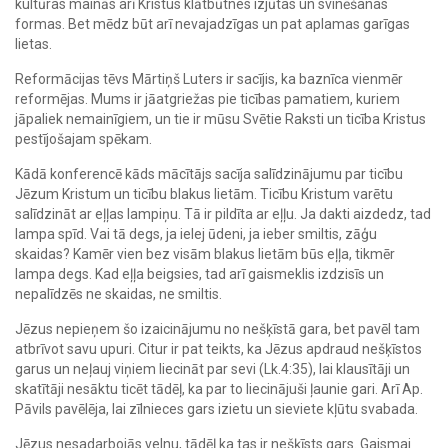
kultūras mainās arī Kristus klātbūtnes izjūtas un svinēšanas
formas. Bet mēdz būt arī nevajadzīgas un pat aplamas garīgas
lietas.
Reformācijas tēvs Mārtiņš Luters ir sacījis, ka baznīca vienmēr
reformējas. Mums ir jāatgriežas pie ticības pamatiem, kuriem
jāpaliek nemainīgiem, un tie ir mūsu Svētie Raksti un ticība Kristus
pestījošajam spēkam.
Kādā konferencē kāds mācītājs sacīja salīdzinājumu par ticību
Jēzum Kristum un ticību blakus lietām. Ticību Kristum varētu
salīdzināt ar eļļas lampiņu. Tā ir pildīta ar eļļu. Ja dakti aizdedz, tad
lampa spīd. Vai tā degs, ja ielej ūdeni, ja ieber smiltis, zāģu
skaidas? Kamēr vien bez visām blakus lietām būs eļļa, tikmēr
lampa degs. Kad eļļa beigsies, tad arī gaismeklis izdzisīs un
nepalīdzēs ne skaidas, ne smiltis.
Jēzus nepieņem šo izaicinājumu no nešķīstā gara, bet pavēl tam
atbrīvot savu upuri. Citur ir pat teikts, ka Jēzus apdraud nešķīstos
garus un neļauj viņiem liecināt par sevi (Lk.4:35), lai klausītāji un
skatītāji nesāktu ticēt tādēļ, ka par to liecinājuši ļaunie gari. Arī Ap.
Pāvils pavēlēja, lai zīlnieces gars izietu un sieviete kļūtu svabada.
Jēzus nesadarbojās velnu, tādēļ ka tas ir nešķīsts gars. Gaismai