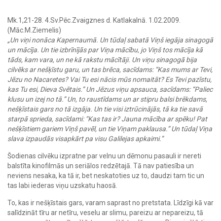
Mk.1,21-28. 4.Sv.Pēc.Zvaigznes d. Katlakalnā. 1.02.2009.
(Māc.M.Ziemelis)
„Un viņi nonāca Kapernaumā. Un tūdaļ sabatā Viņš iegāja sinagogā
un mācīja. Un tie izbrīnījās par Viņa mācību, jo Viņš tos mācīja kā
tāds, kam vara, un ne kā rakstu mācītāji. Un viņu sinagogā bija
cilvēks ar nešķīstu garu, un tas brēca, sacīdams: “Kas mums ar Tevi,
Jēzu no Nacaretes? Vai Tu esi nācis mūs nomaitāt? Es Tevi pazīstu,
kas Tu esi, Dieva Svētais.” Un Jēzus viņu apsauca, sacīdams: “Paliec
klusu un izej no tā.” Un, to raustīdams un ar stipru balsi brēkdams,
nešķīstais gars no tā izgāja. Un tie visi iztrūcinājās, tā ka tie savā
starpā sprieda, sacīdami: “Kas tas ir? Jauna mācība ar spēku! Pat
nešķīstiem gariem Viņš pavēl, un tie Viņam paklausa.” Un tūdaļ Viņa
slava izpaudās visapkārt pa visu Galilejas apkaimi.”
Šodienas cilvēku izpratne par velnu un dēmonu pasauli ir nereti
balstīta kinofilmās un seriālos redzētajā. Tā nav patiesība un
neviens nesaka, ka tā ir, bet neskatoties uz to, daudzi tam tic un
tas labi iederas viņu uzskatu haosā.
To, kas ir nešķīstais gars, varam saprast no pretstata. Līdzīgi kā var
salīdzināt tīru ar netīru, veselu ar slimu, pareizu ar nepareizu, tā