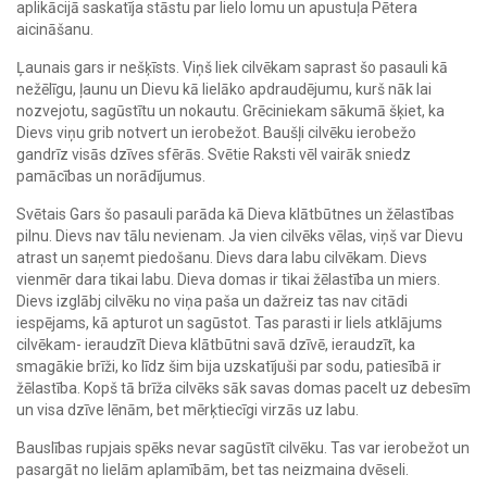
aplikācijā saskatīja stāstu par lielo lomu un apustuļa Pētera
aicināšanu.
Ļaunais gars ir nešķīsts. Viņš liek cilvēkam saprast šo pasauli kā
nežēlīgu, ļaunu un Dievu kā lielāko apdraudējumu, kurš nāk lai
nozvejotu, sagūstītu un nokautu. Grēciniekam sākumā šķiet, ka
Dievs viņu grib notvert un ierobežot. Baušļi cilvēku ierobežo
gandrīz visās dzīves sfērās. Svētie Raksti vēl vairāk sniedz
pamācības un norādījumus.
Svētais Gars šo pasauli parāda kā Dieva klātbūtnes un žēlastības
pilnu. Dievs nav tālu nevienam. Ja vien cilvēks vēlas, viņš var Dievu
atrast un saņemt piedošanu. Dievs dara labu cilvēkam. Dievs
vienmēr dara tikai labu. Dieva domas ir tikai žēlastība un miers.
Dievs izglābj cilvēku no viņa paša un dažreiz tas nav citādi
iespējams, kā apturot un sagūstot. Tas parasti ir liels atklājums
cilvēkam- ieraudzīt Dieva klātbūtni savā dzīvē, ieraudzīt, ka
smagākie brīži, ko līdz šim bija uzskatījuši par sodu, patiesībā ir
žēlastība. Kopš tā brīža cilvēks sāk savas domas pacelt uz debesīm
un visa dzīve lēnām, bet mērķtiecīgi virzās uz labu.
Bauslības rupjais spēks nevar sagūstīt cilvēku. Tas var ierobežot un
pasargāt no lielām aplamībām, bet tas neizmaina dvēseli.