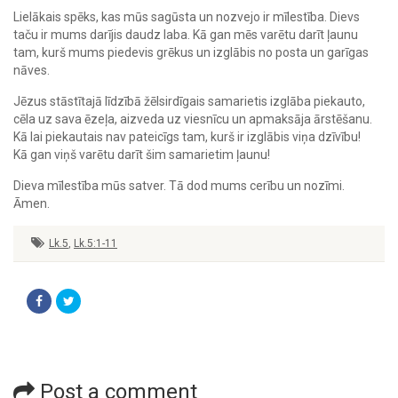
Lielākais spēks, kas mūs sagūsta un nozvejo ir mīlestība. Dievs
taču ir mums darījis daudz laba. Kā gan mēs varētu darīt ļaunu
tam, kurš mums piedevis grēkus un izglābis no posta un garīgas
nāves.
Jēzus stāstītajā līdzībā žēlsirdīgais samarietis izglāba piekauto,
cēla uz sava ēzeļa, aizveda uz viesnīcu un apmaksāja ārstēšanu.
Kā lai piekautais nav pateicīgs tam, kurš ir izglābis viņa dzīvību!
Kā gan viņš varētu darīt šim samarietim ļaunu!
Dieva mīlestība mūs satver. Tā dod mums cerību un nozīmi.
Āmen.
Lk.5
,
Lk.5:1-11
Post a comment