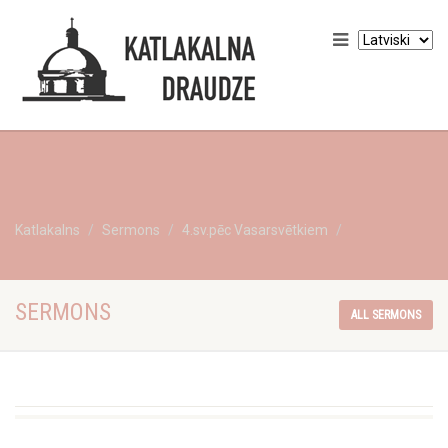
Katlakalns
Sermons
4.sv.pēc Vasarsvētkiem
SERMONS
ALL SERMONS