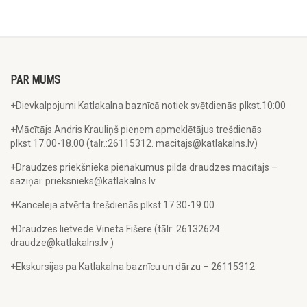
PAR MUMS
+Dievkalpojumi Katlakalna baznīcā notiek svētdienās plkst.10:00
+Mācītājs Andris Krauliņš pieņem apmeklētājus trešdienās
plkst.17.00-18.00 (tālr.:26115312. macitajs@katlakalns.lv)
+Draudzes priekšnieka pienākumus pilda draudzes mācītājs –
saziņai: prieksnieks@katlakalns.lv
+Kanceleja atvērta trešdienās plkst.17.30-19.00.
+Draudzes lietvede Vineta Fišere (tālr: 26132624.
draudze@katlakalns.lv )
+Ekskursijas pa Katlakalna baznīcu un dārzu – 26115312