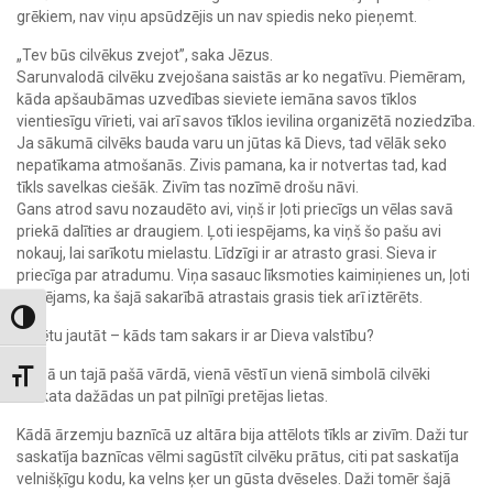
grēkiem, nav viņu apsūdzējis un nav spiedis neko pieņemt.
„Tev būs cilvēkus zvejot”, saka Jēzus.
Sarunvalodā cilvēku zvejošana saistās ar ko negatīvu. Piemēram,
kāda apšaubāmas uzvedības sieviete iemāna savos tīklos
vientiesīgu vīrieti, vai arī savos tīklos ievilina organizētā noziedzība.
Ja sākumā cilvēks bauda varu un jūtas kā Dievs, tad vēlāk seko
nepatīkama atmošanās. Zivis pamana, ka ir notvertas tad, kad
tīkls savelkas ciešāk. Zivīm tas nozīmē drošu nāvi.
Gans atrod savu nozaudēto avi, viņš ir ļoti priecīgs un vēlas savā
priekā dalīties ar draugiem. Ļoti iespējams, ka viņš šo pašu avi
nokauj, lai sarīkotu mielastu. Līdzīgi ir ar atrasto grasi. Sieva ir
priecīga par atradumu. Viņa sasauc līksmoties kaimiņienes un, ļoti
iespējams, ka šajā sakarībā atrastais grasis tiek arī iztērēts.
Toggle High Contrast
Varētu jautāt – kāds tam sakars ir ar Dieva valstību?
Vienā un tajā pašā vārdā, vienā vēstī un vienā simbolā cilvēki
Toggle Font size
saskata dažādas un pat pilnīgi pretējas lietas.
Kādā ārzemju baznīcā uz altāra bija attēlots tīkls ar zivīm. Daži tur
saskatīja baznīcas vēlmi sagūstīt cilvēku prātus, citi pat saskatīja
velnišķīgu kodu, ka velns ķer un gūsta dvēseles. Daži tomēr šajā