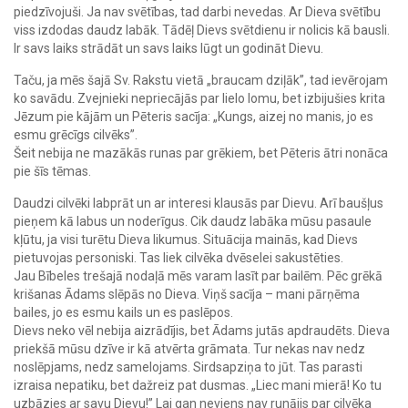
piedzīvojuši. Ja nav svētības, tad darbi nevedas. Ar Dieva svētību
viss izdodas daudz labāk. Tādēļ Dievs svētdienu ir nolicis kā bausli.
Ir savs laiks strādāt un savs laiks lūgt un godināt Dievu.
Taču, ja mēs šajā Sv. Rakstu vietā „braucam dziļāk”, tad ievērojam
ko savādu. Zvejnieki nepriecājās par lielo lomu, bet izbijušies krita
Jēzum pie kājām un Pēteris sacīja: „Kungs, aizej no manis, jo es
esmu grēcīgs cilvēks”.
Šeit nebija ne mazākās runas par grēkiem, bet Pēteris ātri nonāca
pie šīs tēmas.
Daudzi cilvēki labprāt un ar interesi klausās par Dievu. Arī baušļus
pieņem kā labus un noderīgus. Cik daudz labāka mūsu pasaule
kļūtu, ja visi turētu Dieva likumus. Situācija mainās, kad Dievs
pietuvojas personiski. Tas liek cilvēka dvēselei sakustēties.
Jau Bībeles trešajā nodaļā mēs varam lasīt par bailēm. Pēc grēkā
krišanas Ādams slēpās no Dieva. Viņš sacīja – mani pārņēma
bailes, jo es esmu kails un es paslēpos.
Dievs neko vēl nebija aizrādījis, bet Ādams jutās apdraudēts. Dieva
priekšā mūsu dzīve ir kā atvērta grāmata. Tur nekas nav nedz
noslēpjams, nedz samelojams. Sirdsapziņa to jūt. Tas parasti
izraisa nepatiku, bet dažreiz pat dusmas. „Liec mani mierā! Ko tu
uzbāzies ar savu Dievu!” Lai gan neviens nav runājis par cilvēka