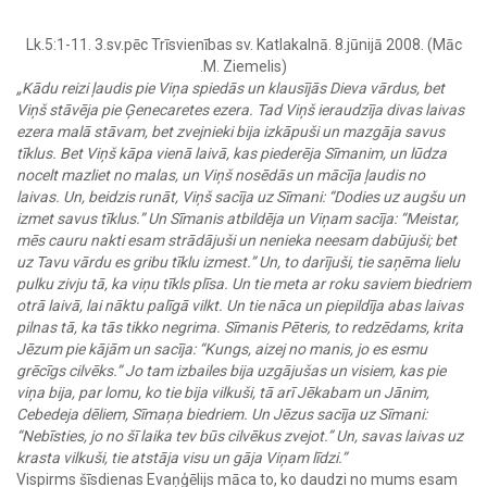
Lk.5:1-11. 3.sv.pēc Trīsvienības sv. Katlakalnā. 8.jūnijā 2008. (Māc
.M. Ziemelis)
„Kādu reizi ļaudis pie Viņa spiedās un klausījās Dieva vārdus, bet
Viņš stāvēja pie Ģenecaretes ezera. Tad Viņš ieraudzīja divas laivas
ezera malā stāvam, bet zvejnieki bija izkāpuši un mazgāja savus
tīklus. Bet Viņš kāpa vienā laivā, kas piederēja Sīmanim, un lūdza
nocelt mazliet no malas, un Viņš nosēdās un mācīja ļaudis no
laivas. Un, beidzis runāt, Viņš sacīja uz Sīmani: “Dodies uz augšu un
izmet savus tīklus.” Un Sīmanis atbildēja un Viņam sacīja: “Meistar,
mēs cauru nakti esam strādājuši un nenieka neesam dabūjuši; bet
uz Tavu vārdu es gribu tīklu izmest.” Un, to darījuši, tie saņēma lielu
pulku zivju tā, ka viņu tīkls plīsa. Un tie meta ar roku saviem biedriem
otrā laivā, lai nāktu palīgā vilkt. Un tie nāca un piepildīja abas laivas
pilnas tā, ka tās tikko negrima. Sīmanis Pēteris, to redzēdams, krita
Jēzum pie kājām un sacīja: “Kungs, aizej no manis, jo es esmu
grēcīgs cilvēks.” Jo tam izbailes bija uzgājušas un visiem, kas pie
viņa bija, par lomu, ko tie bija vilkuši, tā arī Jēkabam un Jānim,
Cebedeja dēliem, Sīmaņa biedriem. Un Jēzus sacīja uz Sīmani:
“Nebīsties, jo no šī laika tev būs cilvēkus zvejot.” Un, savas laivas uz
krasta vilkuši, tie atstāja visu un gāja Viņam līdzi.”
Vispirms šīsdienas Evaņģēlijs māca to, ko daudzi no mums esam