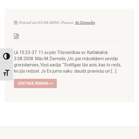
Posted on 03/08/2008 | Pastor:
M.Ziemelis
Lk.10:23-37. 11.sv.pēc Trīsvienības sv. Katlakalnā
Toggle High Contrast
3.08.2008. Māc.M.Ziemelis „Un, pie mācekļiem sevišķi
griezdamies, Viņš sacīja: “Svētīgas tās acis, kas to redz,
ko jūs redzat. Jo Es jums saku: daudz praviešu un […]
Toggle Font size
CONTINUE READING