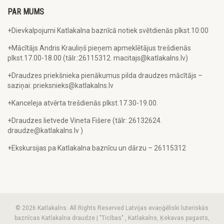
PAR MUMS
+Dievkalpojumi Katlakalna baznīcā notiek svētdienās plkst.10:00
+Mācītājs Andris Krauliņš pieņem apmeklētājus trešdienās
plkst.17.00-18.00 (tālr.:26115312. macitajs@katlakalns.lv)
+Draudzes priekšnieka pienākumus pilda draudzes mācītājs –
saziņai: prieksnieks@katlakalns.lv
+Kanceleja atvērta trešdienās plkst.17.30-19.00.
+Draudzes lietvede Vineta Fišere (tālr: 26132624.
draudze@katlakalns.lv )
+Ekskursijas pa Katlakalna baznīcu un dārzu – 26115312
© 2026 Katlakalns. All Rights Reserved Latvijas evaņģēliski luteriskās
baznīcas Katlakalna draudze | "Ticības" , Katlakalns, Ķekavas pagasts,