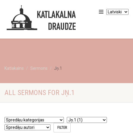
Katlakalns
Sermons
Jņ.1
ALL SERMONS FOR JŅ.1