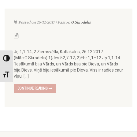
Posted on 26/12/2017 | Pastor:
O.Skrodelis
Jņ.1,1-14, 2.Ziemsvētki, Katlakalns, 26.12.2017.
(Māc.O.Skrodelis) 1)Jes.52,7-12; 2)Ebr.1,1–12 Jņ.1,1-14
Toggle High Contrast
“Iesākumā bija Vārds, un Vārds bija pie Dieva, un Vārds
bija Dievs. Viņš bija iesākumā pie Dieva. Viss ir radies caur
Toggle Font size
viņu, […]
CONTINUE READING