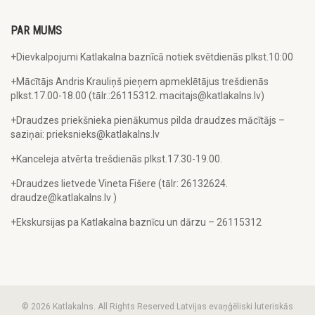
PAR MUMS
+Dievkalpojumi Katlakalna baznīcā notiek svētdienās plkst.10:00
+Mācītājs Andris Krauliņš pieņem apmeklētājus trešdienās
plkst.17.00-18.00 (tālr.:26115312. macitajs@katlakalns.lv)
+Draudzes priekšnieka pienākumus pilda draudzes mācītājs –
saziņai: prieksnieks@katlakalns.lv
+Kanceleja atvērta trešdienās plkst.17.30-19.00.
+Draudzes lietvede Vineta Fišere (tālr: 26132624.
draudze@katlakalns.lv )
+Ekskursijas pa Katlakalna baznīcu un dārzu – 26115312
© 2026 Katlakalns. All Rights Reserved Latvijas evaņģēliski luteriskās