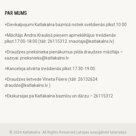
PAR MUMS
+Dievkalpojumi Katlakalna baznīcā notiek svētdienās plkst.10:00
+Mācītājs Andris Krauliņš pieņem apmeklētājus trešdienās
plkst.17.00-18.00 (tālr.:26115312. macitajs@katlakalns.lv)
+Draudzes priekšnieka pienākumus pilda draudzes mācītājs –
saziņai: prieksnieks@katlakalns.lv
+Kanceleja atvērta trešdienās plkst.17.30-19.00.
+Draudzes lietvede Vineta Fišere (tālr: 26132624.
draudze@katlakalns.lv )
+Ekskursijas pa Katlakalna baznīcu un dārzu – 26115312
© 2026 Katlakalns. All Rights Reserved Latvijas evaņģēliski luteriskās