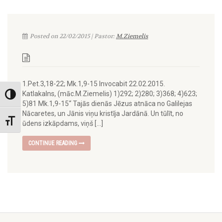
Posted on 22/02/2015 | Pastor:
M.Ziemelis
1.Pet.3,18-22; Mk.1,9-15 Invocabit 22.02.2015.
Katlakalns, (māc.M.Ziemelis) 1)292; 2)280; 3)368; 4)623;
Toggle High Contrast
5)81 Mk.1,9-15“ Tajās dienās Jēzus atnāca no Galilejas
Nācaretes, un Jānis viņu kristīja Jardānā. Un tūlīt, no
Toggle Font size
ūdens izkāpdams, viņš […]
CONTINUE READING