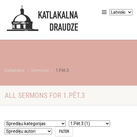
Katlakalns
Sermons
1.Pēt.3
ALL SERMONS FOR 1.PĒT.3