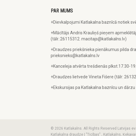
PAR MUMS
+Dievkalpojumi Katlakalna baznīcā notiek svē
+Mācītājs Andris Krauliņš pieņem apmeklētāj
(tālr.:26115312. macitajs@katlakalns.lv)
+Draudzes priekšnieka pienākumus pilda dra
prieksnieks@katlakalns.lv
+Kanceleja atvērta trešdienās plkst.17.30-19
+Draudzes lietvede Vineta Fišere (tālr: 2613
+Ekskursijas pa Katlakalna baznīcu un dārz
© 2026 Katlakalns. All Rights Reserved Latvijas ev
Katlakalna draudze | "Ticības" , Katlakalns, Ķeka