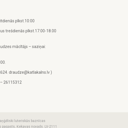
tdienās plkst.10:00
us trešdienās plkst.17.00-18.00
udzes mācītājs – saziņai:
.00.
2624. draudze@katlakalns.lv )
u – 26115312
aņģēliski luteriskās baznīcas
vas pagasts, Ķekavas novads. LV-2111