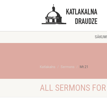
SĀKUM
Katlakalns
Sermons
Mt.21
ALL SERMONS FOR