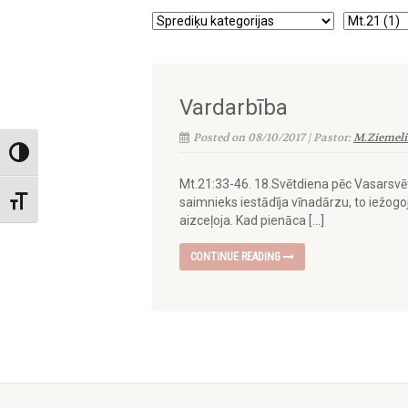
Vardarbība
Posted on 08/10/2017 | Pastor:
M.Ziemeli
Toggle High Contrast
Mt.21:33-46. 18.Svētdiena pēc Vasarsvēt
saimnieks iestādīja vīnadārzu, to iežogoj
Toggle Font size
aizceļoja. Kad pienāca […]
CONTINUE READING