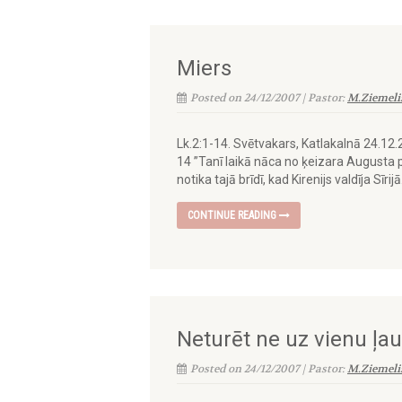
Miers
Posted on 24/12/2007 | Pastor:
M.Ziemeli
Lk.2:1-14. Svētvakars, Katlakalnā 24.12
14 ”Tanī laikā nāca no ķeizara Augusta p
notika tajā brīdī, kad Kirenijs valdīja Sīrijā
CONTINUE READING
Neturēt ne uz vienu ļa
Posted on 24/12/2007 | Pastor:
M.Ziemeli