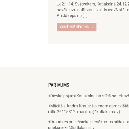
Lk.2:1-14. Svētvakars, Katlakalnā 24.12
pavēle uzrakstīt visus valsts iedzīvotājus.
Arī Jāzeps no […]
CONTINUE READING
PAR MUMS
+Dievkalpojumi Katlakalna baznīcā notiek svē
+Mācītājs Andris Krauliņš pieņem apmeklētāj
(tālr.:26115312. macitajs@katlakalns.lv)
+Draudzes priekšnieka pienākumus pilda dra
prieksnieks@katlakalns.lv