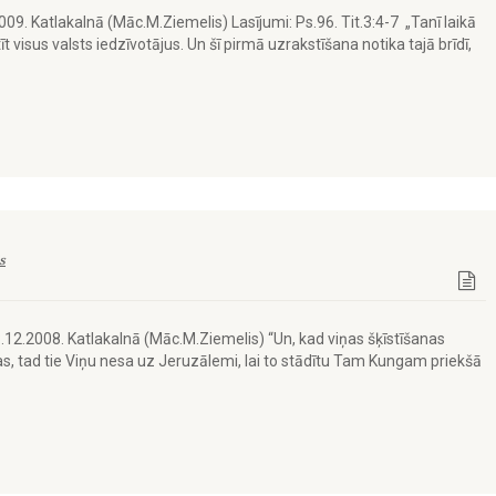
09. Katlakalnā (Māc.M.Ziemelis) Lasījumi: Ps.96. Tit.3:4-7 „Tanī laikā
visus valsts iedzīvotājus. Un šī pirmā uzrakstīšana notika tajā brīdī,
s
.12.2008. Katlakalnā (Māc.M.Ziemelis) “Un, kad viņas šķīstīšanas
s, tad tie Viņu nesa uz Jeruzālemi, lai to stādītu Tam Kungam priekšā