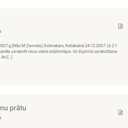
s
.2007.g.(Māc.M.Ziemelis) Svētvakars, Katlakalnā 24.12.2007. Lk.2:1-
avēle uzrakstīt visus valsts iedzīvotājus. Un šī pirmā uzrakstīšana
. Arī […]
unu prātu
s