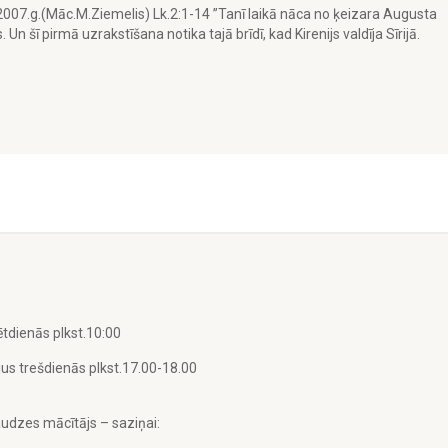
.2007.g.(Māc.M.Ziemelis) Lk.2:1-14 ”Tanī laikā nāca no ķeizara Augusta
 Un šī pirmā uzrakstīšana notika tajā brīdī, kad Kirenijs valdīja Sīrijā.
tdienās plkst.10:00
us trešdienās plkst.17.00-18.00
udzes mācītājs – saziņai: