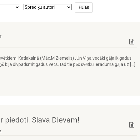
s
svētkiem. Katlakalnā (Māc.M.Ziemelis) „Un Viņa vecāki gāja ik gadus
š bija divpadsmit gadus vecs, tad tie pēc svētku ieraduma gāja uz […]
 ir piedoti. Slava Dievam!
s