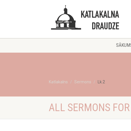
SĀKUM
Katlakalns
Sermons
Lk.2
ALL SERMONS FOR 