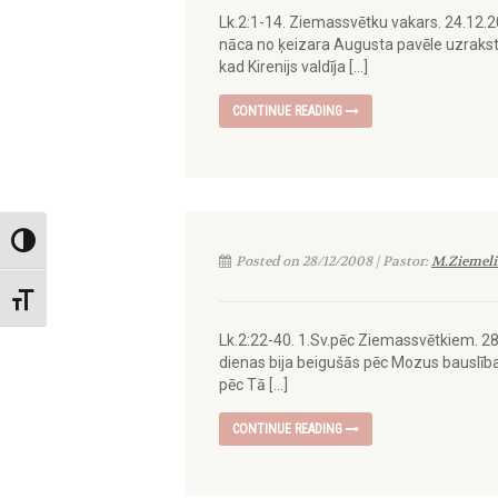
Lk.2:1-14. Ziemassvētku vakars. 24.12.20
nāca no ķeizara Augusta pavēle uzrakstīt 
kad Kirenijs valdīja […]
CONTINUE READING
Toggle High Contrast
Posted on 28/12/2008 | Pastor:
M.Ziemeli
Toggle Font size
Lk.2:22-40. 1.Sv.pēc Ziemassvētkiem. 28
dienas bija beigušās pēc Mozus bauslība
pēc Tā […]
CONTINUE READING