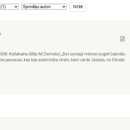
s
2008. Katlakalns (Māc.M.Ziemelis) „Bet sestajā mēnesī eņģeli Gabriēlu
ti pie jaunavas, kas bija saderināta vīram, kam vārds Jāzeps, no Dāvida