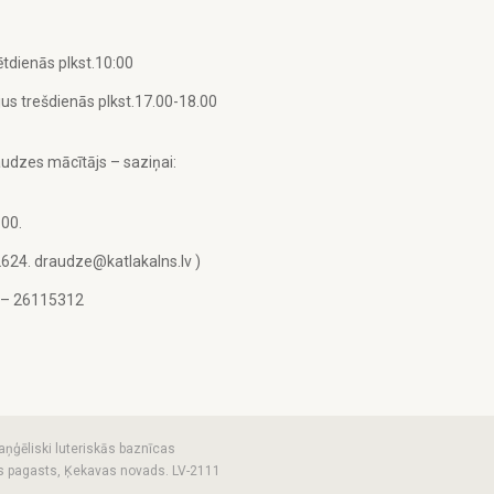
tdienās plkst.10:00
us trešdienās plkst.17.00-18.00
udzes mācītājs – saziņai:
.00.
2624. draudze@katlakalns.lv )
u – 26115312
aņģēliski luteriskās baznīcas
vas pagasts, Ķekavas novads. LV-2111