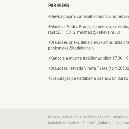
PAR MUMS
+Dievkalpojumi Katlakalna baznīcā notiek svē
+Mācītājs Andris Krauliņš pieņem apmeklētāj
(tālr.:26115312. macitajs@katlakalns.lv)
+Draudzes priekšnieka pienākumus pilda dra
prieksnieks@katlakalns.lv
+Kanceleja atvērta trešdienās plkst.17.30-19
+Draudzes lietvede Vineta Fišere (tālr: 2613
+Ekskursijas pa Katlakalna baznīcu un dārz
© 2026 Katlakalns. All Rights Reserved Latvijas ev
Katlakalna draudze | "Ticības" , Katlakalns, Ķeka