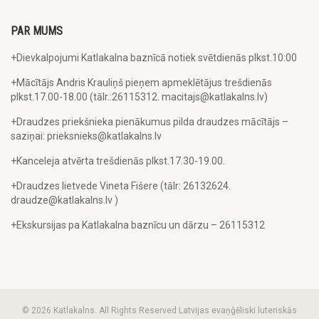
PAR MUMS
+Dievkalpojumi Katlakalna baznīcā notiek svētdienās plkst.10:00
+Mācītājs Andris Krauliņš pieņem apmeklētājus trešdienās
plkst.17.00-18.00 (tālr.:26115312. macitajs@katlakalns.lv)
+Draudzes priekšnieka pienākumus pilda draudzes mācītājs –
saziņai: prieksnieks@katlakalns.lv
+Kanceleja atvērta trešdienās plkst.17.30-19.00.
+Draudzes lietvede Vineta Fišere (tālr: 26132624.
draudze@katlakalns.lv )
+Ekskursijas pa Katlakalna baznīcu un dārzu – 26115312
© 2026 Katlakalns. All Rights Reserved Latvijas evaņģēliski luteriskās