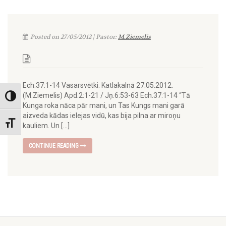
Posted on 27/05/2012 | Pastor:
M.Ziemelis
Ech.37:1-14 Vasarsvētki. Katlakalnā 27.05.2012.
(M.Ziemelis) Apd.2:1-21 / Jņ.6:53-63 Ech.37:1-14 “Tā
Toggle High Contrast
Kunga roka nāca pār mani, un Tas Kungs mani garā
aizveda kādas ielejas vidū, kas bija pilna ar miroņu
Toggle Font size
kauliem. Un […]
CONTINUE READING